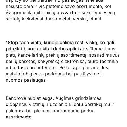
užpildymo bei pardavimo paslaugas. Niekada
nesustojome ir vis plėtėme savo asortimentą, kol
išaugome iki milijoninių apyvartų ir sukūrėme vieną
stotelę kiekvienai darbo vietai, verslui, biurui.
1Stop tapo vieta, kurioje galima rasti viską, ko gali
prireikti biurui ar kitai darbo aplinkai
: siūlome Jums
platų kanceliarinių prekių asortimentą, spausdintuvus
bei jų kasetes, kokybišką elektroniką, biuro techniką
ir baldus biuro interjerui. Be to, aprūpinsime Jus
maisto ir higienos prekėmis bei pasiūlysime ir
nuomos paslaugas.
Bendrovė nuolat auga. Augimas grindžiamas
didėjančiu vietinių ir užsienio klientų pasitikėjimu ir
paklausa bei plečiant parduodamų prekių
asortimentą.