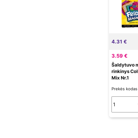
4.31 €
3.59 €
Šaldytuvo 
rinkinys Co
Mix Nr.1
Prekės koda