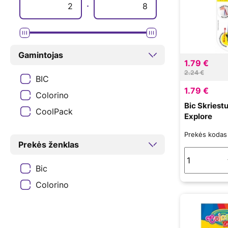
Gamintojas
1.79 €
2.24 €
BIC
1.79 €
Colorino
Bic Skriest
CoolPack
Explore
Prekės koda
Prekės ženklas
Bic
Colorino