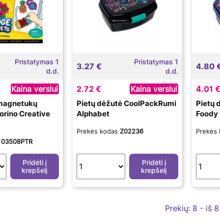
Pristatymas 1
Pristatymas 1
3.27 €
4.80 
d.d.
d.d.
Kaina verslui
2.72 €
Kaina verslui
4.01 
magnetukų
Pietų dėžutė CoolPackRumi
Pietų 
lorino Creative
Alphabet
Foody
Prekės kodas
Z02236
Prekės
s
03508PTR
Pridėti į
Pridėti į
krepšelį
krepšelį
Prekių:
8 - iš 8