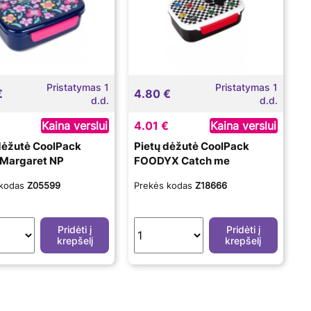
Pristatymas 1
Pristatymas 1
€
4.80 €
d.d.
d.d.
€
Kaina verslui
4.01 €
Kaina verslui
dėžutė CoolPack
Pietų dėžutė CoolPack
 Margaret NP
FOODYX Catch me
 kodas
Z05599
Prekės kodas
Z18666
Pridėti į
Pridėti į
krepšelį
krepšelį