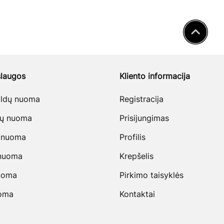
laugos
Kliento informacija
baldų nuoma
Registracija
vų nuoma
Prisijungimas
 nuoma
Profilis
 nuoma
Krepšelis
uoma
Pirkimo taisyklės
uoma
Kontaktai