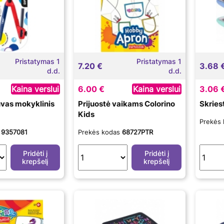
Pristatymas 1
Pristatymas 1
7.20 €
3.68 
d.d.
d.d.
Kaina verslui
6.00 €
Kaina verslui
3.06 
uvas mokyklinis
Prijuostė vaikams Colorino
Skries
Kids
Prekės
s
9357081
Prekės kodas
68727PTR
Pridėti į
Pridėti į
krepšelį
krepšelį