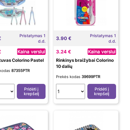
Pristatymas 1
Pristatymas 1
€
3.90 €
d.d.
d.d.
€
Kaina verslui
3.24 €
Kaina verslui
tuvas Colorino Pastel
Rinkinys braižybai Colorino
10 dalių
 kodas
87355PTR
Prekės kodas
39699PTR
Pridėti į
Pridėti į
krepšelį
krepšelį