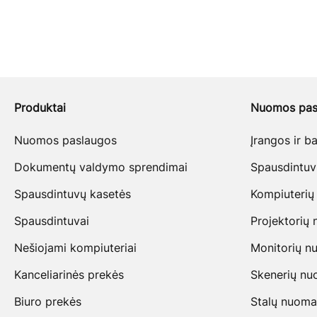
Produktai
Nuomos pas
Nuomos paslaugos
Įrangos ir 
Dokumentų valdymo sprendimai
Spausdintu
Spausdintuvų kasetės
Kompiuterių
Spausdintuvai
Projektorių
Nešiojami kompiuteriai
Monitorių n
Kanceliarinės prekės
Skenerių n
Biuro prekės
Stalų nuoma