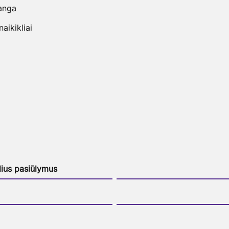
anga
ikikliai
lius pasiūlymus