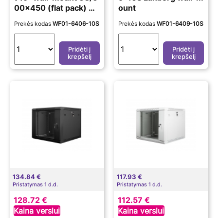
00x450 (flat pack) wi
ount
th glass door | WF01-
Prekės kodas
WF01-6406-10S
Prekės kodas
WF01-6409-10S
6406-10S | Grey
Pridėti į
Pridėti į
krepšelį
krepšelį
134.84 €
117.93 €
Pristatymas 1 d.d.
Pristatymas 1 d.d.
128.72 €
112.57 €
Kaina verslui
Kaina verslui