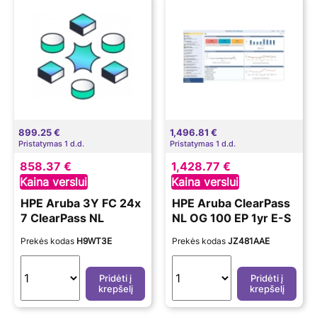
899.25 €
1,496.81 €
Pristatymas 1 d.d.
Pristatymas 1 d.d.
858.37 €
1,428.77 €
Kaina verslui
Kaina verslui
HPE Aruba 3Y FC 24x
HPE Aruba ClearPass
7 ClearPass NL
NL OG 100 EP 1yr E-S
Prekės kodas
H9WT3E
Prekės kodas
JZ481AAE
Pridėti į
Pridėti į
krepšelį
krepšelį