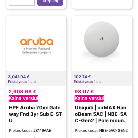
krepšelį
3,041.94 €
102.74 €
Pristatymas 1 d.d.
Pristatymas 1 d.d.
2,903.66 €
98.07 €
Kaina verslui
Kaina verslui
HPE Aruba 70xx Gate
Ubiquiti | airMAX Nan
way Fnd 3yr Sub E-ST
oBeam 5AC | NBE-5A
U
C-Gen2 | Pole mounte
d | 5150-5875 GHz
Prekės kodas
JZ119AAE
Prekės kodas
NBE-5AC-GEN2