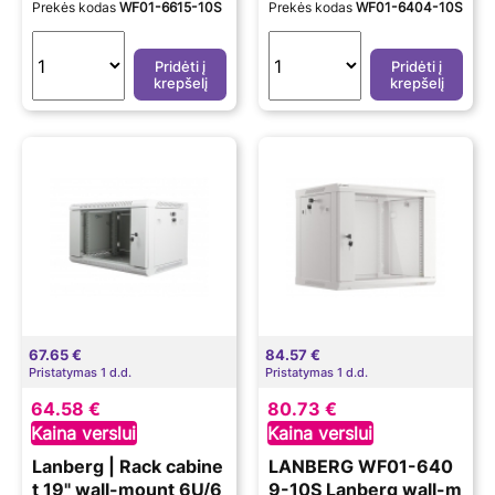
Prekės kodas
WF01-6615-10S
Prekės kodas
WF01-6404-10S
1-6615-10S | Grey
Pridėti į
Pridėti į
krepšelį
krepšelį
67.65 €
84.57 €
Pristatymas 1 d.d.
Pristatymas 1 d.d.
64.58 €
80.73 €
Kaina verslui
Kaina verslui
Lanberg | Rack cabine
LANBERG WF01-640
t 19" wall-mount 6U/6
9-10S Lanberg wall-m