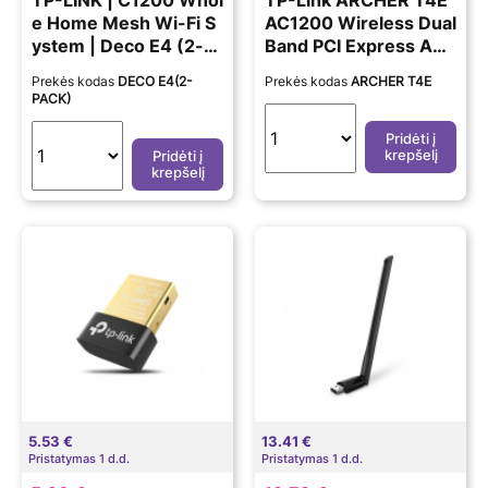
TP-LINK | C1200 Whol
TP-Link ARCHER T4E
e Home Mesh Wi-Fi S
AC1200 Wireless Dual
ystem | Deco E4 (2-p
Band PCI Express Ada
ack) | 802.11ac | 867+
pteris
Prekės kodas
DECO E4(2-
Prekės kodas
ARCHER T4E
300 Mbit/s | 10/100 M
PACK)
bit/s | Ethernet LAN
(RJ-45) ports 2 | Mes
Pridėti į
krepšelį
Pridėti į
h Support Yes | MU-M
krepšelį
iMO Yes | No mobile b
roadband | Antenna ty
pe 2xInternal
5.53 €
13.41 €
Pristatymas 1 d.d.
Pristatymas 1 d.d.