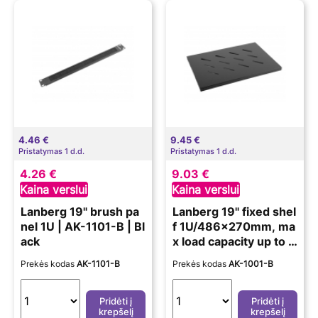
4.46 €
9.45 €
Pristatymas 1 d.d.
Pristatymas 1 d.d.
4.26 €
9.03 €
Kaina verslui
Kaina verslui
Lanberg 19" brush pa
Lanberg 19" fixed shel
nel 1U | AK-1101-B | Bl
f 1U/486x270mm, ma
ack
x load capacity up to 1
20kg | AK-1001-B | Bl
Prekės kodas
AK-1101-B
Prekės kodas
AK-1001-B
ack
Pridėti į
Pridėti į
krepšelį
krepšelį