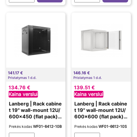
141.17 €
146.16 €
Pristatymas 1 d.d.
Pristatymas 1 d.d.
134.76 €
139.51 €
Kaina verslui
Kaina verslui
Lanberg | Rack cabine
Lanberg | Rack cabine
t 19" wall-mount 12U/
t 19" wall-mount 12U/
600x450 (flat pack)
600x600 (flat pack)
with glass door | WF0
V2 | WF01-6612-10S |
Prekės kodas
WF01-6412-10B
Prekės kodas
WF01-6612-10S
1-6412-10B | Black
Grey