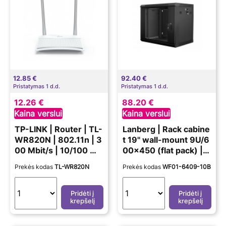
12.85 €
92.40 €
Pristatymas 1 d.d.
Pristatymas 1 d.d.
12.26 €
88.20 €
Kaina verslui
Kaina verslui
TP-LINK | Router | TL-
Lanberg | Rack cabine
WR820N | 802.11n | 3
t 19" wall-mount 9U/6
00 Mbit/s | 10/100 Mb
00x450 (flat pack) |
it/s | Ethernet LAN (RJ
WF01-6409-10B | Bla
Prekės kodas
TL-WR820N
Prekės kodas
WF01-6409-10B
-45) ports 2 | Mesh S
ck
upport No | MU-MiMO
Yes | No mobile broad
Pridėti į
Pridėti į
krepšelį
krepšelį
band | Antenna type E
xternal