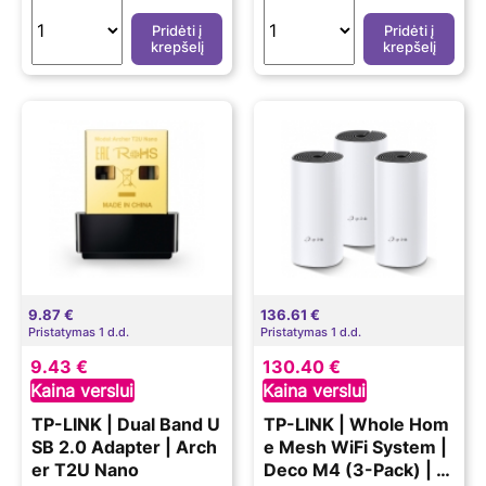
Pridėti į
Pridėti į
krepšelį
krepšelį
9.87 €
136.61 €
Pristatymas 1 d.d.
Pristatymas 1 d.d.
9.43 €
130.40 €
Kaina verslui
Kaina verslui
TP-LINK | Dual Band U
TP-LINK | Whole Hom
SB 2.0 Adapter | Arch
e Mesh WiFi System |
er T2U Nano
Deco M4 (3-Pack) | 8