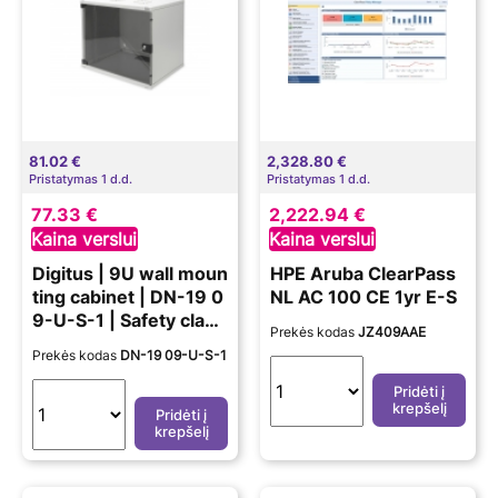
81.02 €
2,328.80 €
Pristatymas 1 d.d.
Pristatymas 1 d.d.
77.33 €
2,222.94 €
Kaina verslui
Kaina verslui
Digitus | 9U wall moun
HPE Aruba ClearPass
ting cabinet | DN-19 0
NL AC 100 CE 1yr E-S
9-U-S-1 | Safety class
Prekės kodas
JZ409AAE
rating IP20. Lockable
Prekės kodas
DN-19 09-U-S-1
safety-glass door. 20
0° door opening angl
Pridėti į
krepšelį
e. Front door: Glass d
Pridėti į
krepšelį
oor, single opening. U
nmounted 460x540x
400 mm. SOHO | Grey