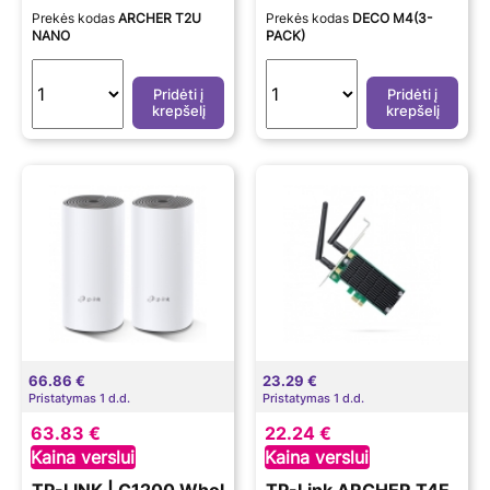
02.11ac | 300+867 M
Prekės kodas
ARCHER T2U
Prekės kodas
DECO M4(3-
bit/s | 10/100/1000 M
NANO
PACK)
bit/s | Ethernet LAN
(RJ-45) ports 2 | Mes
Pridėti į
Pridėti į
h Support Yes | MU-M
krepšelį
krepšelį
iMO Yes | No mobile b
roadband | Antenna ty
pe 2xInternal | No
66.86 €
23.29 €
Pristatymas 1 d.d.
Pristatymas 1 d.d.
63.83 €
22.24 €
Kaina verslui
Kaina verslui