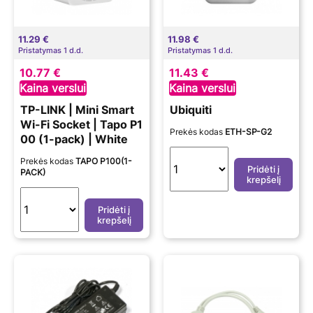
11.29 €
11.98 €
Pristatymas 1 d.d.
Pristatymas 1 d.d.
10.77 €
11.43 €
Kaina verslui
Kaina verslui
TP-LINK | Mini Smart
Ubiquiti
Wi-Fi Socket | Tapo P1
Prekės kodas
ETH-SP-G2
00 (1-pack) | White
Prekės kodas
TAPO P100(1-
Pridėti į
PACK)
krepšelį
Pridėti į
krepšelį