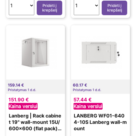
Pridėti į
Pridėti į
krepšelį
krepšelį
159.14 €
60.17 €
Pristatymas 1 d.d.
Pristatymas 1 d.d.
151.90 €
57.44 €
Kaina verslui
Kaina verslui
Lanberg | Rack cabine
LANBERG WF01-640
t 19" wall-mount 15U/
4-10S Lanberg wall-m
600x600 (flat pack)
ount
with glass door | WF0