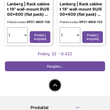
Lanberg | Rack cabine
Lanberg | Rack cabine
t 19" wall-mount 9U/6
t 19" wall-mount 9U/6
00x600 (flat pack) V2
00x600 (flat pack) wi
| WF01-6609-10B | Bl
th glass door | WF01-
Prekės kodas
WF01-6609-10B
Prekės kodas
WF01-6609-10S
ack
6609-10S | Grey
Pridėti į
Pridėti į
krepšelį
krepšelį
Prekių:
32 - iš 432
Daugiau...
Produktai