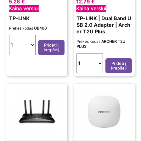
5.28 €
12.79 €
Kaina verslui
Kaina verslui
TP-LINK
TP-LINK | Dual Band U
SB 2.0 Adapter | Arch
Prekės kodas
UB400
er T2U Plus
Prekės kodas
ARCHER T2U
Pridėti į
PLUS
krepšelį
Pridėti į
krepšelį