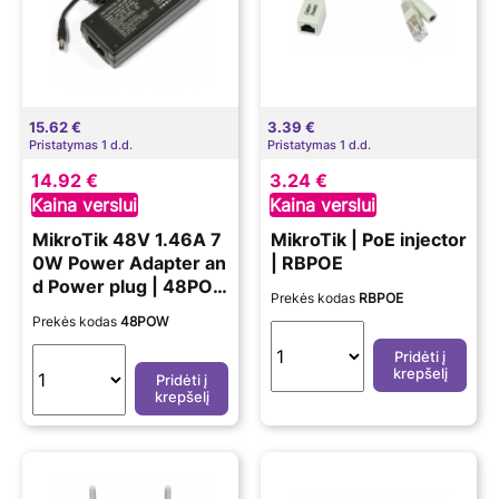
15.62 €
3.39 €
Pristatymas 1 d.d.
Pristatymas 1 d.d.
14.92 €
3.24 €
Kaina verslui
Kaina verslui
MikroTik 48V 1.46A 7
MikroTik | PoE injector
0W Power Adapter an
| RBPOE
d Power plug | 48PO
Prekės kodas
RBPOE
W
Prekės kodas
48POW
Pridėti į
krepšelį
Pridėti į
krepšelį