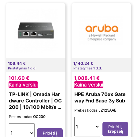
106.44 €
1,140.24 €
Pristatymas 1 d.d.
Pristatymas 1 d.d.
101.60 €
1,088.41 €
Kaina verslui
Kaina verslui
TP-LINK | Omada Har
HPE Aruba 70xx Gate
dware Controller | OC
way Fnd Base 3y Sub
200 | 10/100 Mbit/s |
Prekės kodas
JZ125AAE
Ethernet LAN (RJ-45)
Prekės kodas
OC200
ports 2 | MU-MiMO N
o | PoE in
Pridėti į
krepšelį
Pridėti į