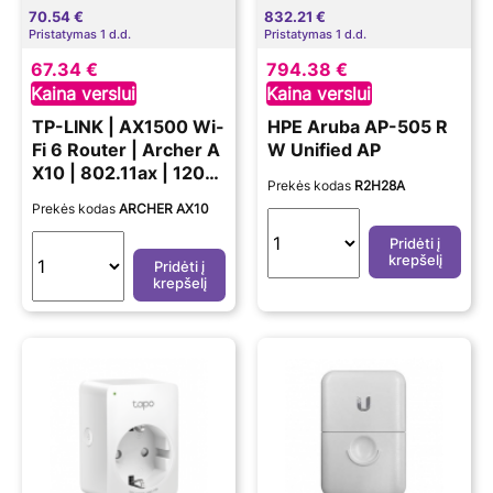
70.54 €
832.21 €
Pristatymas 1 d.d.
Pristatymas 1 d.d.
67.34 €
794.38 €
Kaina verslui
Kaina verslui
TP-LINK | AX1500 Wi-
HPE Aruba AP-505 R
Fi 6 Router | Archer A
W Unified AP
X10 | 802.11ax | 1201+
Prekės kodas
R2H28A
300 Mbit/s | 10/100/1
Prekės kodas
ARCHER AX10
000 Mbit/s | Ethernet
LAN (RJ-45) ports 4 |
Pridėti į
krepšelį
Mesh Support No | M
Pridėti į
krepšelį
U-MiMO Yes | No mob
ile broadband | Anten
na type 4xExternal