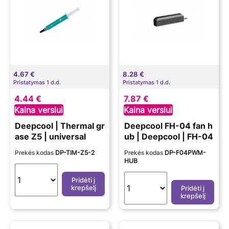
4.67 €
8.28 €
Pristatymas 1 d.d.
Pristatymas 1 d.d.
4.44 €
7.87 €
Kaina verslui
Kaina verslui
Deepcool | Thermal gr
Deepcool FH-04 fan h
ase Z5 | universal
ub | Deepcool | FH-04
Prekės kodas
DP-TIM-Z5-2
Prekės kodas
DP-F04PWM-
HUB
Pridėti į
krepšelį
Pridėti į
krepšelį