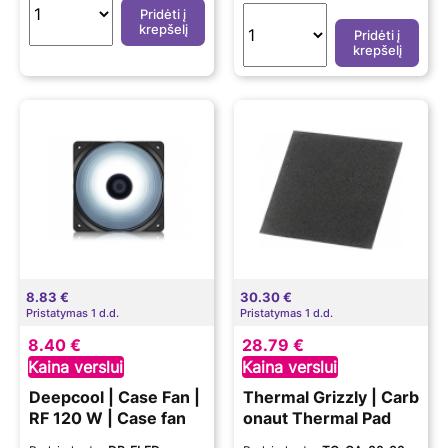
Pridėti į
krepšelį
Pridėti į
krepšelį
8.83 €
30.30 €
Pristatymas 1 d.d.
Pristatymas 1 d.d.
8.40 €
28.79 €
Kaina verslui
Kaina verslui
Deepcool | Case Fan |
Thermal Grizzly | Carb
RF 120 W | Case fan
onaut Thermal Pad