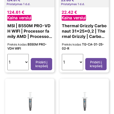
124.61 €
23.60 €
Pristatymas 1 d.d.
Pristatymas 1 d.d.
124.61 €
22.42 €
Kaina verslui
Kaina verslui
MSI | B550M PRO-VD
Thermal Grizzly Carbo
H WIFI | Processor fa
naut 31x25x0,2 | The
mily AMD | Processor
rmal Grizzly | Carbona
socket AM4 | DDR4 |
ut Thermal Pad - 31 ×
Prekės kodas
B550M PRO-
Prekės kodas
TG-CA-31-25-
Memory slots 4 | Chip
25 × 0.2 MM
VDH WIFI
02-R
set AMD B | Micro AT
X
Pridėti į
Pridėti į
krepšelį
krepšelį