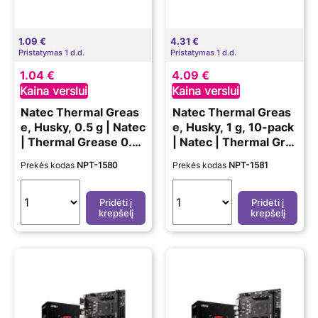
1.09 €
4.31 €
Pristatymas 1 d.d.
Pristatymas 1 d.d.
1.04 €
4.09 €
Kaina verslui
Kaina verslui
Natec Thermal Greas
Natec Thermal Greas
e, Husky, 0.5 g | Natec
e, Husky, 1 g, 10-pack
| Thermal Grease 0.2
| Natec | Thermal Gre
ml/0.5g
ase 0.4ml/1g
Prekės kodas
NPT-1580
Prekės kodas
NPT-1581
Pridėti į
Pridėti į
krepšelį
krepšelį