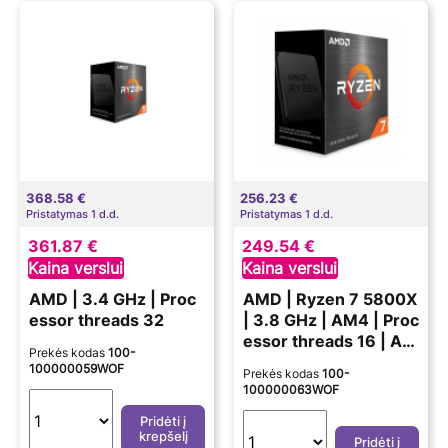
368.58 €
256.23 €
Pristatymas 1 d.d.
Pristatymas 1 d.d.
361.87 €
249.54 €
Kaina verslui
Kaina verslui
AMD | 3.4 GHz | Proc
AMD | Ryzen 7 5800X
essor threads 32
| 3.8 GHz | AM4 | Proc
essor threads 16 | AM
Prekės kodas
100-
D | Processor cores 8
100000059WOF
Prekės kodas
100-
100000063WOF
Pridėti į
krepšelį
Pridėti į