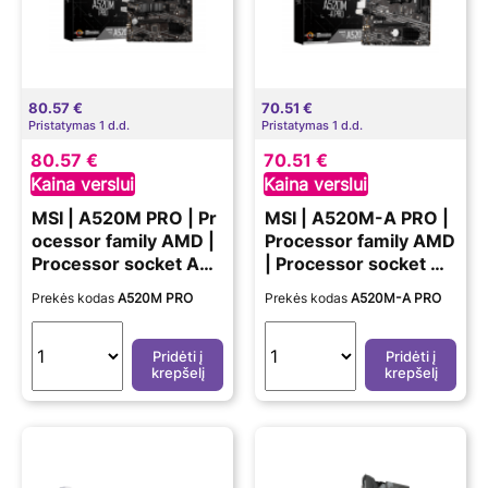
80.57 €
70.51 €
Pristatymas 1 d.d.
Pristatymas 1 d.d.
80.57 €
70.51 €
Kaina verslui
Kaina verslui
MSI | A520M PRO | Pr
MSI | A520M-A PRO |
ocessor family AMD |
Processor family AMD
Processor socket AM
| Processor socket A
4 | DDR4 | Memory sl
M4 | DDR4 | Memory
Prekės kodas
A520M PRO
Prekės kodas
A520M-A PRO
ots 2 | Chipset AMD A
slots 2 | Chipset AMD
| Micro ATX
A | Micro ATX
Pridėti į
Pridėti į
krepšelį
krepšelį