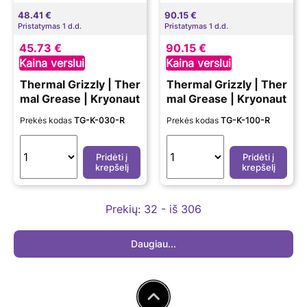
48.41 €
90.15 €
Pristatymas 1 d.d.
Pristatymas 1 d.d.
45.73 €
90.15 €
Kaina verslui
Kaina verslui
Thermal Grizzly | Ther
Thermal Grizzly | Ther
mal Grease | Kryonaut
mal Grease | Kryonaut
Prekės kodas
TG-K-030-R
Prekės kodas
TG-K-100-R
Pridėti į
Pridėti į
krepšelį
krepšelį
Prekių:
32 - iš 306
Daugiau...