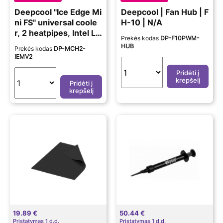
Deepcool "Ice Edge Mi
Deepcool | Fan Hub | F
ni FS" universal coole
H-10 | N/A
r, 2 heatpipes, Intel LG
Prekės kodas
DP-F10PWM-
A1700/1200/1151/115
HUB
Prekės kodas
DP-MCH2-
0/1155 and AMD AM5/
IEMV2
AM4 | Universal | Dee
Pridėti į
pcool | "Iceedge mini F
krepšelį
Pridėti į
S" | Universal
krepšelį
19.89 €
50.44 €
Pristatymas 1 d.d.
Pristatymas 1 d.d.