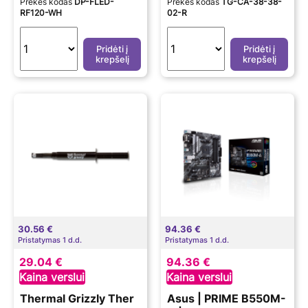
Prekės kodas
DP-FLED-
Prekės kodas
TG-CA-38-38-
RF120-WH
02-R
Pridėti į
Pridėti į
krepšelį
krepšelį
30.56 €
94.36 €
Pristatymas 1 d.d.
Pristatymas 1 d.d.
29.04 €
94.36 €
Kaina verslui
Kaina verslui
Thermal Grizzly Ther
Asus | PRIME B550M-