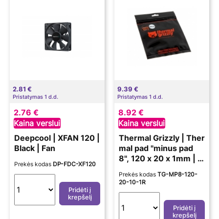
2.81 €
9.39 €
Pristatymas 1 d.d.
Pristatymas 1 d.d.
2.76 €
8.92 €
Kaina verslui
Kaina verslui
Deepcool | XFAN 120 |
Thermal Grizzly | Ther
Black | Fan
mal pad "minus pad
8", 120 x 20 x 1mm | u
Prekės kodas
DP-FDC-XF120
niversal | Specificatio
Prekės kodas
TG-MP8-120-
ns minus pad 8: W/mK
20-10-1R
8.0, temperature rang
Pridėti į
krepšelį
e: -100°C / +250°C
Pridėti į
krepšelį