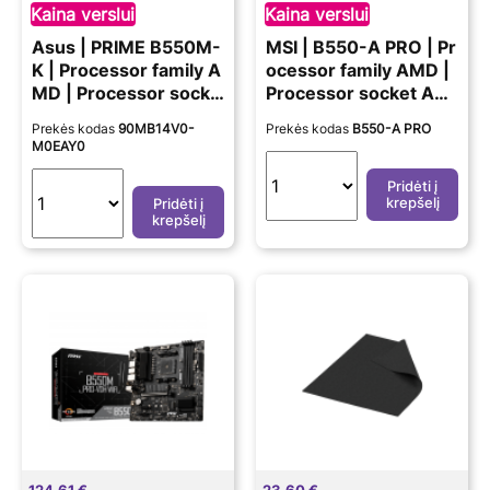
Kaina verslui
Kaina verslui
Asus | PRIME B550M-
MSI | B550-A PRO | Pr
K | Processor family A
ocessor family AMD |
MD | Processor socke
Processor socket AM
t AM4 | DDR4 | Memo
4 | DDR4 DIMM | Mem
Prekės kodas
90MB14V0-
Prekės kodas
B550-A PRO
ry slots 4 | Chipset A
ory slots 4 | Supporte
M0EAY0
MD B | Micro ATX
d hard disk drive inter
faces SATA, M.2 | Nu
Pridėti į
krepšelį
Pridėti į
mber of SATA connec
krepšelį
tors 6 | Chipset AMD
B550 | ATX