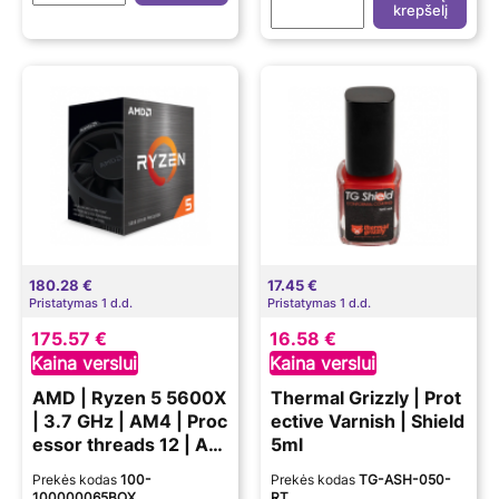
krepšelį
180.28 €
17.45 €
Pristatymas 1 d.d.
Pristatymas 1 d.d.
175.57 €
16.58 €
Kaina verslui
Kaina verslui
AMD | Ryzen 5 5600X
Thermal Grizzly | Prot
| 3.7 GHz | AM4 | Proc
ective Varnish | Shield
essor threads 12 | AM
5ml
D | Processor cores 6
Prekės kodas
100-
Prekės kodas
TG-ASH-050-
100000065BOX
RT