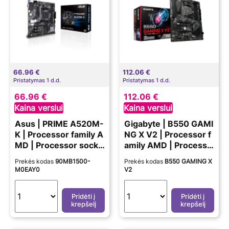
66.96 €
112.06 €
Pristatymas 1 d.d.
Pristatymas 1 d.d.
66.96 €
112.06 €
Kaina verslui
Kaina verslui
Asus | PRIME A520M-
Gigabyte | B550 GAMI
K | Processor family A
NG X V2 | Processor f
MD | Processor socke
amily AMD | Processo
t AM4 | DDR4 | Memo
r socket AM4 | DDR4
Prekės kodas
90MB1500-
Prekės kodas
B550 GAMING X
ry slots 2 | Supported
DIMM | Memory slots
M0EAY0
V2
hard disk drive interfa
4 | Chipset AMD B | A
ces M.2, SATA | Numb
TX
Pridėti į
Pridėti į
er of SATA connector
krepšelį
krepšelį
s 4 | Chipset AMD A |
Micro ATX