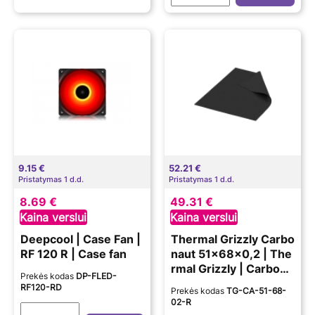
9.15 €
52.21 €
Pristatymas 1 d.d.
Pristatymas 1 d.d.
8.69 €
49.31 €
Kaina verslui
Kaina verslui
Deepcool | Case Fan |
Thermal Grizzly Carbo
RF 120 R | Case fan
naut 51x68x0,2 | The
rmal Grizzly | Carbona
Prekės kodas
DP-FLED-
ut Thermal Pad - 51 ×
RF120-RD
Prekės kodas
TG-CA-51-68-
68 × 0.2 MM
02-R