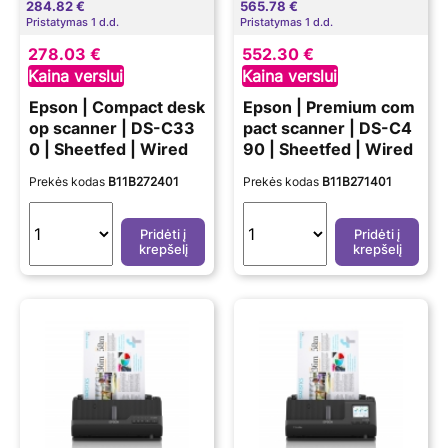
284.82 €
565.78 €
Pristatymas 1 d.d.
Pristatymas 1 d.d.
278.03 €
552.30 €
Kaina verslui
Kaina verslui
Epson | Compact desk
Epson | Premium com
op scanner | DS-C33
pact scanner | DS-C4
0 | Sheetfed | Wired
90 | Sheetfed | Wired
Prekės kodas
B11B272401
Prekės kodas
B11B271401
Pridėti į
Pridėti į
krepšelį
krepšelį