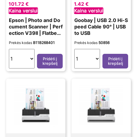
101.72 €
1.42 €
Kaina verslui
Kaina verslui
Epson | Photo and Do
Goobay | USB 2.0 Hi-S
cument Scanner | Perf
peed Cable 90° | USB
ection V39II | Flatbed
to USB
| Scanner
Prekės kodas
B11B268401
Prekės kodas
50856
Pridėti į
Pridėti į
krepšelį
krepšelį