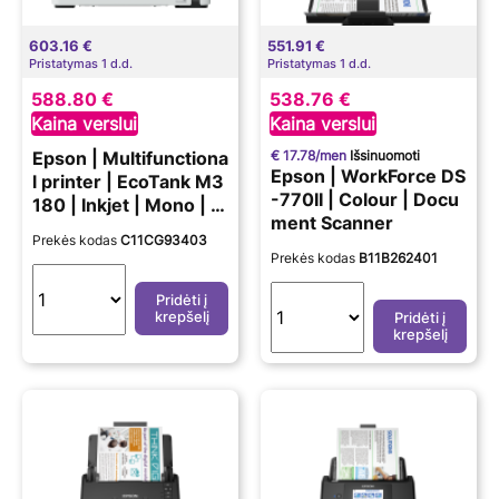
603.16 €
551.91 €
Pristatymas 1 d.d.
Pristatymas 1 d.d.
588.80 €
538.76 €
Kaina verslui
Kaina verslui
€ 17.78/men
Išsinuomoti
Epson | Multifunctiona
Epson | WorkForce DS
l printer | EcoTank M3
-770II | Colour | Docu
180 | Inkjet | Mono | Al
ment Scanner
l-in-one | A4 | Wi-Fi |
Prekės kodas
C11CG93403
Grey
Prekės kodas
B11B262401
Pridėti į
krepšelį
Pridėti į
krepšelį