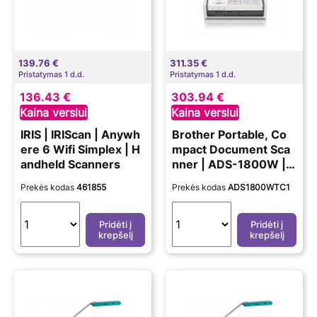
139.76 €
311.35 €
Pristatymas 1 d.d.
Pristatymas 1 d.d.
136.43 €
303.94 €
Kaina verslui
Kaina verslui
IRIS | IRIScan | Anywh
Brother Portable, Co
ere 6 Wifi Simplex | H
mpact Document Sca
andheld Scanners
nner | ADS-1800W |
Color | Document Sca
Prekės kodas
461855
Prekės kodas
ADS1800WTC1
nner
Pridėti į
Pridėti į
krepšelį
krepšelį