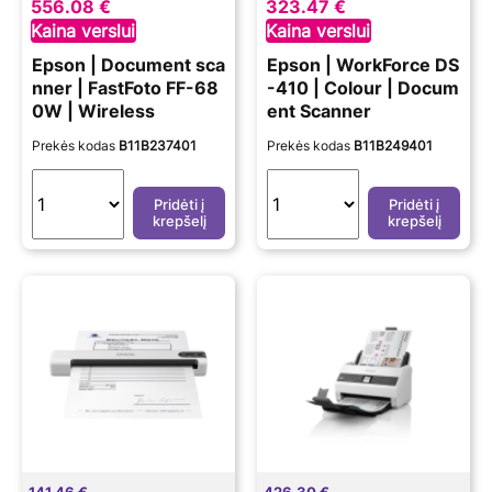
556.08 €
323.47 €
Kaina verslui
Kaina verslui
Epson | Document sca
Epson | WorkForce DS
nner | FastFoto FF-68
-410 | Colour | Docum
0W | Wireless
ent Scanner
Prekės kodas
B11B237401
Prekės kodas
B11B249401
Pridėti į
Pridėti į
krepšelį
krepšelį
141.46 €
426.30 €