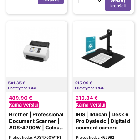
Pridėti į
krepšelį
501.85 €
215.99 €
Pristatymas 1 d.d.
Pristatymas 1 d.d.
489.90 €
210.84 €
Kaina verslui
Kaina verslui
Brother | Professional
IRIS | IRIScan | Desk 6
Document Scanner |
Pro Dyslexic | Digital d
ADS-4700W | Colour
ocument camera
| Wireless
Prekės kodas
ADS4700WTF1
Prekės kodas
462992