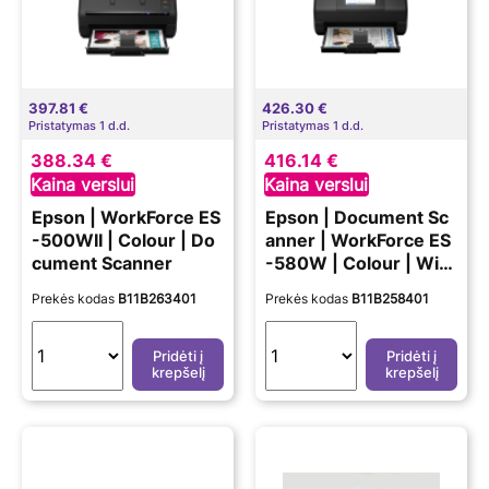
397.81 €
426.30 €
Pristatymas 1 d.d.
Pristatymas 1 d.d.
388.34 €
416.14 €
Kaina verslui
Kaina verslui
Epson | WorkForce ES
Epson | Document Sc
-500WII | Colour | Do
anner | WorkForce ES
cument Scanner
-580W | Colour | Wire
less
Prekės kodas
B11B263401
Prekės kodas
B11B258401
Pridėti į
Pridėti į
krepšelį
krepšelį