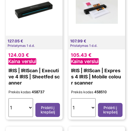
127.05 €
107.99 €
Pristatymas 1 d.d.
Pristatymas 1 d.d.
124.03 €
105.43 €
Kaina verslui
Kaina verslui
IRIS | IRIScan | Executi
IRIS | IRIScan | Expres
ve 4 IRIS | Sheetfed sc
s 4 IRIS | Mobile colou
anner
r scanner
Prekės kodas
458737
Prekės kodas
458510
Pridėti į
Pridėti į
krepšelį
krepšelį