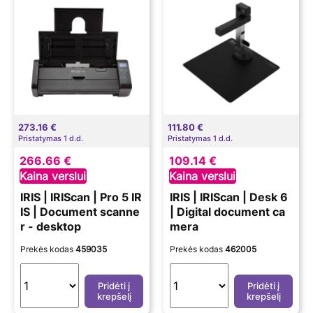
273.16 €
111.80 €
Pristatymas 1 d.d.
Pristatymas 1 d.d.
266.66 €
109.14 €
Kaina verslui
Kaina verslui
IRIS | IRIScan | Pro 5 IR
IRIS | IRIScan | Desk 6
IS | Document scanne
| Digital document ca
r - desktop
mera
Prekės kodas
459035
Prekės kodas
462005
Pridėti į
Pridėti į
krepšelį
krepšelį