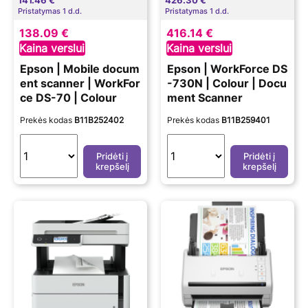
Pristatymas 1 d.d.
Pristatymas 1 d.d.
138.09 €
416.14 €
Kaina verslui
Kaina verslui
Epson | Mobile docum
Epson | WorkForce DS
ent scanner | WorkFor
-730N | Colour | Docu
ce DS-70 | Colour
ment Scanner
Prekės kodas
B11B252402
Prekės kodas
B11B259401
Pridėti į
Pridėti į
krepšelį
krepšelį