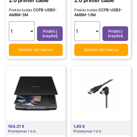
2.0 printer cable
2.0 printer cable
Prekės kodas
CCFB-USB2-
Prekės kodas
CCFB-USB2-
AMBM-3M
AMBM-1.5M
Pridėti į
Pridėti į
krepšelį
krepšelį
Derėtis dėl kainos
Derėtis dėl kainos
104.21 €
1.45 €
Pristatymas 1 d.d.
Pristatymas 1 d.d.