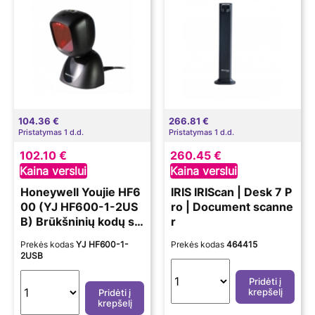
104.36 €
266.81 €
Pristatymas 1 d.d.
Pristatymas 1 d.d.
102.10 €
260.45 €
Kaina verslui
Kaina verslui
Honeywell Youjie HF6
IRIS IRIScan | Desk 7 P
00 (YJ HF600-1-2US
ro | Document scanne
B) Brūkšninių kodų sk
r
aitytuvas
Prekės kodas
YJ HF600-1-
Prekės kodas
464415
2USB
Pridėti į
krepšelį
Pridėti į
krepšelį