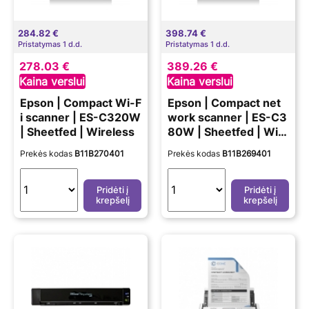
284.82 €
398.74 €
Pristatymas 1 d.d.
Pristatymas 1 d.d.
278.03 €
389.26 €
Kaina verslui
Kaina verslui
Epson | Compact Wi-F
Epson | Compact net
i scanner | ES-C320W
work scanner | ES-C3
| Sheetfed | Wireless
80W | Sheetfed | Wir
eless
Prekės kodas
B11B270401
Prekės kodas
B11B269401
Pridėti į
Pridėti į
krepšelį
krepšelį