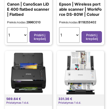
Canon | CanoScan LiD
Epson | Wireless port
E 400 flatbed scanner
able scanner | WorkFo
| Flatbed
rce DS-80W | Colour
Prekės kodas
2996C010
Prekės kodas
B11B253402
Pridėti į
Pridėti į
krepšelį
krepšelį
569.64 €
331.36 €
Pristatymas 1 d.d.
Pristatymas 1 d.d.