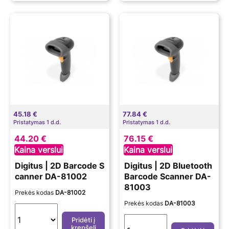
45.18 €
77.84 €
Pristatymas 1 d.d.
Pristatymas 1 d.d.
44.20 €
76.15 €
Kaina verslui
Kaina verslui
Digitus | 2D Barcode S
Digitus | 2D Bluetooth
canner DA-81002
Barcode Scanner DA-
81003
Prekės kodas
DA-81002
Prekės kodas
DA-81003
Pridėti į
krepšelį