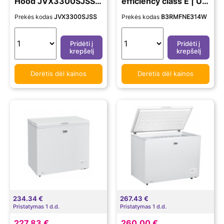
Hood JVX3300SJSS
efficiency class E | Up
Gartraukis, Stainless S
right | Free standing |
Prekės kodas
JVX3300SJSS
Prekės kodas
B3RMFNE314W
teel
Height 186.5 cm | Tot
al net capacity 286 L |
No Frost system | Dis
Pridėti į
Pridėti į
krepšelį
krepšelį
play | White
Derėtis dėl kainos
Derėtis dėl kainos
234.34 €
267.43 €
Pristatymas 1 d.d.
Pristatymas 1 d.d.
227.83 €
260.00 €