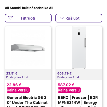
All Stambi buitinė technika All
Filtruoti
23.51 €
603.79 €
Pristatymas 1 d.d.
Pristatymas 1 d.d.
22.86 €
587.02 €
Kaina verslui
Kaina verslui
General Electric GE 3
BEKO | Freezer | B3R
0'' Under The Cabinet
MFNE314W | Energy