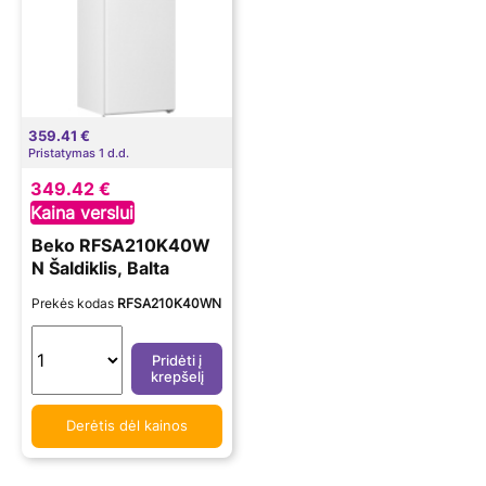
359.41 €
Pristatymas 1 d.d.
349.42 €
Kaina verslui
Beko RFSA210K40W
N Šaldiklis, Balta
Prekės kodas
RFSA210K40WN
Pridėti į
krepšelį
Derėtis dėl kainos