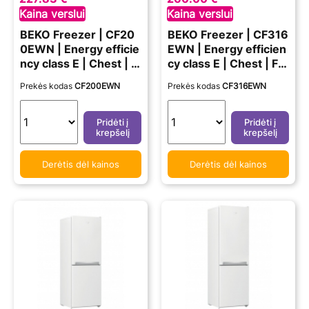
Kaina verslui
Kaina verslui
BEKO Freezer | CF20
BEKO Freezer | CF316
0EWN | Energy efficie
EWN | Energy efficien
ncy class E | Chest | F
cy class E | Chest | Fr
ree standing | Height
ee standing | Height 8
Prekės kodas
CF200EWN
Prekės kodas
CF316EWN
84.5 cm | Total net ca
4.5 cm | Total net cap
pacity 198 L | White
acity 308 L | White
Pridėti į
Pridėti į
krepšelį
krepšelį
Derėtis dėl kainos
Derėtis dėl kainos