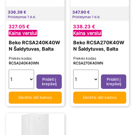
336.39 €
347.90 €
Pristatymas 1 d.d.
Pristatymas 1 d.d.
327.05 €
338.23 €
Kaina verslui
Kaina verslui
Beko RCSA240K40W
Beko RCSA270K40W
N Šaldytuvas, Balta
N Šaldytuvas, Balta
Prekės kodas
Prekės kodas
RCSA240K40WN
RCSA270K40WN
Pridėti į
Pridėti į
krepšelį
krepšelį
Derėtis dėl kainos
Derėtis dėl kainos