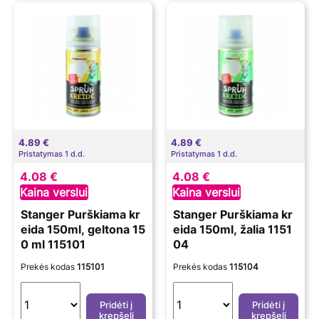
4.89 €
4.89 €
Pristatymas 1 d.d.
Pristatymas 1 d.d.
4.08 €
4.08 €
Kaina verslui
Kaina verslui
Stanger Purškiama kr
Stanger Purškiama kr
eida 150ml, geltona 15
eida 150ml, žalia 1151
0 ml 115101
04
Prekės kodas
115101
Prekės kodas
115104
Pridėti į
Pridėti į
krepšelį
krepšelį