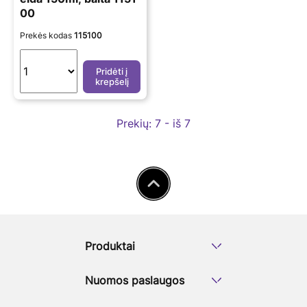
00
Prekės kodas
115100
Pridėti į
krepšelį
Prekių:
7 - iš 7
Produktai
Nuomos paslaugos