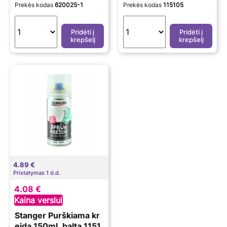
Prekės kodas
620025-1
Prekės kodas
115105
Pridėti į
Pridėti į
krepšelį
krepšelį
4.89 €
Pristatymas 1 d.d.
4.08 €
Kaina verslui
Stanger Purškiama kr
eida 150ml, balta 1151