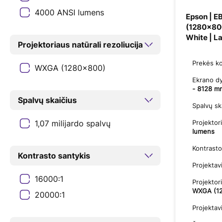
4000 ANSI lumens
Epson | 
(1280x800
White | L
Projektoriaus natūrali rezoliucija
Prekės k
WXGA (1280x800)
Ekrano d
- 8128 mm
Spalvų skaičius
Spalvų sk
Projekto
1,07 milijardo spalvų
lumens
Kontrasto
Kontrasto santykis
Projektav
16000:1
Projektori
WXGA (1
20000:1
Projekta