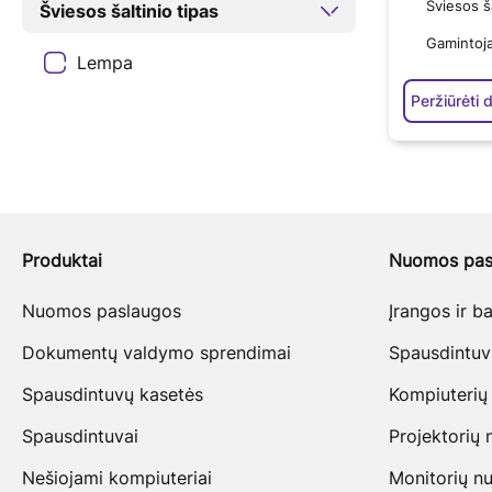
Šviesos š
Šviesos šaltinio tipas
Gamintoj
Lempa
Peržiūrėti 
Produktai
Nuomos pas
Nuomos paslaugos
Įrangos ir 
Dokumentų valdymo sprendimai
Spausdintu
Spausdintuvų kasetės
Kompiuterių
Spausdintuvai
Projektorių
Nešiojami kompiuteriai
Monitorių n