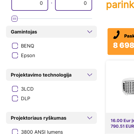
parink
Gamintojas
BENQ
Epson
Projektavimo technologija
3LCD
DLP
Projektoriaus ryškumas
16.00 Eur 
790.51 EUR 
3800 ANSI lumens