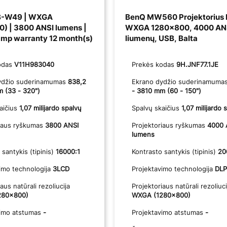
EB-W49 | WXGA
BenQ MW560 Projektorius
) | 3800 ANSI lumens |
WXGA 1280x800, 4000 AN
amp warranty 12 month(s)
liumenų, USB, Balta
odas
V11H983040
Prekės kodas
9H.JNF77.1JE
ydžio suderinamumas
838,2
Ekrano dydžio suderinamuma
 (33 - 320")
- 3810 mm (60 - 150")
aičius
1,07 milijardo spalvų
Spalvų skaičius
1,07 milijardo 
riaus ryškumas
3800 ANSI
Projektoriaus ryškumas
4000 
lumens
 santykis (tipinis)
16000:1
Kontrasto santykis (tipinis)
20
imo technologija
3LCD
Projektavimo technologija
DLP
aus natūrali rezoliucija
Projektoriaus natūrali rezoliuci
280x800)
WXGA (1280x800)
vimo atstumas
-
Projektavimo atstumas
-