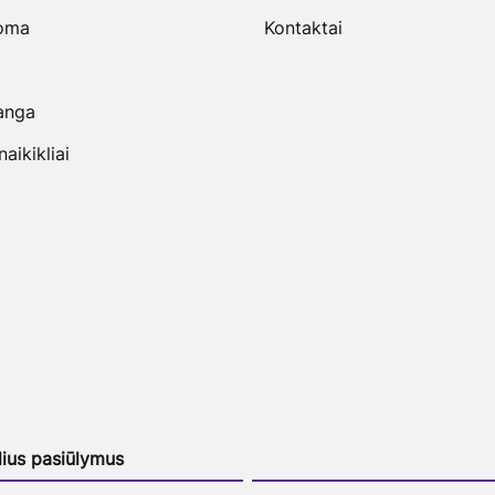
uoma
Kontaktai
anga
ikikliai
lius pasiūlymus