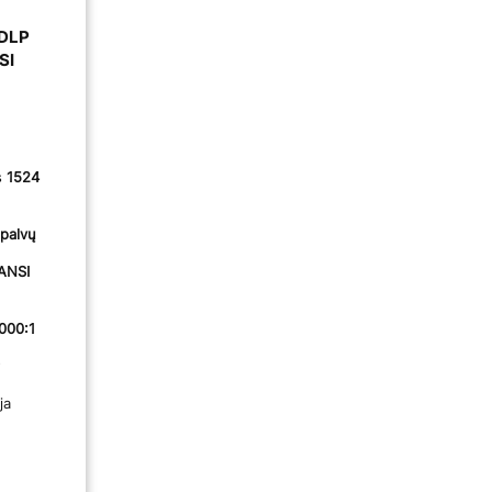
 DLP
SI
s
1524
spalvų
ANSI
000:1
ja