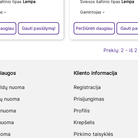
altinio tipas
Lempa
Šviesos šaltinio tipas
Lempa
as
-
Gamintojas
-
daugiau
Gauti pasiūlymą!
Peržiūrėti daugiau
Gauti pa
Prekių:
2 - iš 2
laugos
Kliento informacija
baldų nuoma
Registracija
vų nuoma
Prisijungimas
 nuoma
Profilis
 nuoma
Krepšelis
uoma
Pirkimo taisyklės