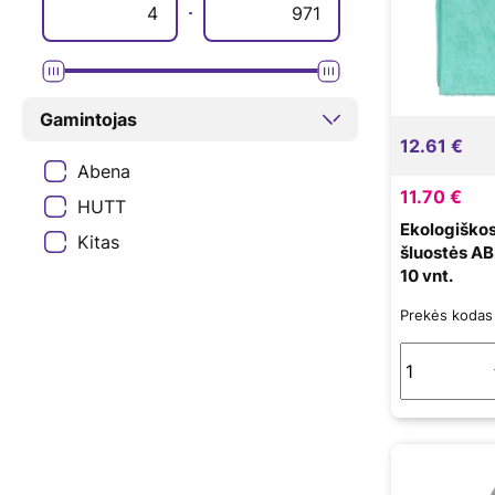
Gamintojas
12.61 €
Abena
11.70 €
HUTT
Ekologiškos
Kitas
šluostės AB
10 vnt.
Prekės koda