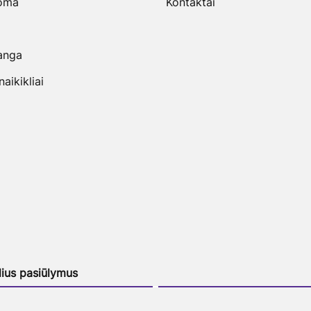
uoma
Kontaktai
anga
ikikliai
lius pasiūlymus