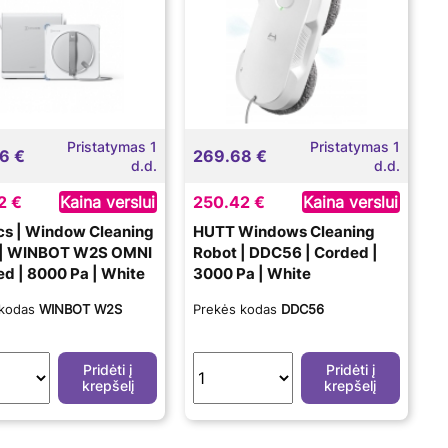
Pristatymas 1
Pristatymas 1
6 €
269.68 €
d.d.
d.d.
2 €
Kaina verslui
250.42 €
Kaina verslui
s | Window Cleaning
HUTT Windows Cleaning
 | WINBOT W2S OMNI
Robot | DDC56 | Corded |
ed | 8000 Pa | White
3000 Pa | White
 kodas
WINBOT W2S
Prekės kodas
DDC56
Pridėti į
Pridėti į
krepšelį
krepšelį