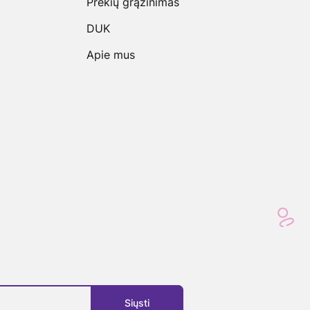
Prekių grąžinimas
DUK
Apie mus
Siųsti