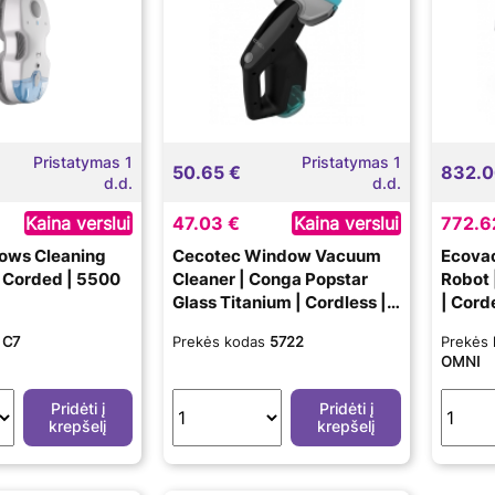
Pristatymas 1
Pristatymas 1
50.65 €
832.0
d.d.
d.d.
Kaina verslui
47.03 €
Kaina verslui
772.6
ows Cleaning
Cecotec Window Vacuum
Ecovac
| Corded | 5500
Cleaner | Conga Popstar
Robot
Glass Titanium | Cordless |
| Cord
Black
s
C7
Prekės kodas
5722
Prekės
OMNI
Pridėti į
Pridėti į
krepšelį
krepšelį