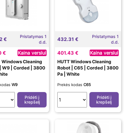
Pristatymas 1
Pristatymas 1
2 €
432.31 €
d.d.
d.d.
0 €
Kaina verslui
401.43 €
Kaina verslui
| Windows Cleaning
HUTT Windows Cleaning
| W9 | Corded | 3800
Robot | C65 | Corded | 3800
hite
Pa | White
 kodas
W9
Prekės kodas
C65
Pridėti į
Pridėti į
krepšelį
krepšelį