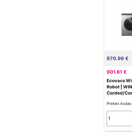
970.96 €
901.61 €
Ecovacs Wi
Robot | WI
Corded/Cor
| White/Sil
Prekės koda