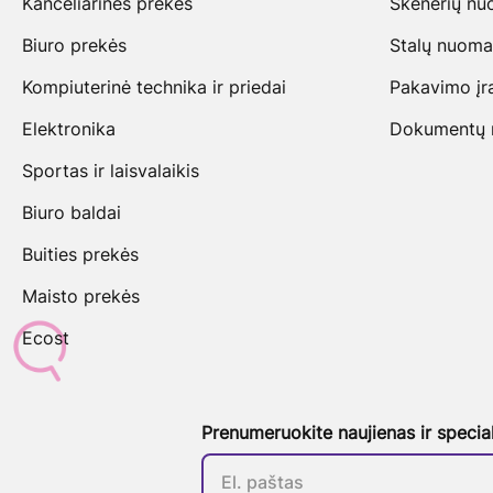
Kanceliarinės prekės
Skenerių n
Biuro prekės
Stalų nuoma
Kompiuterinė technika ir priedai
Pakavimo įr
Elektronika
Dokumentų na
Sportas ir laisvalaikis
Biuro baldai
Buities prekės
Maisto prekės
Ecost
Prenumeruokite naujienas ir specia