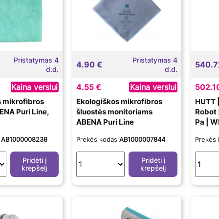
Pristatymas 4
Pristatymas 4
4.90 €
540.7
d.d.
d.d.
Kaina verslui
4.55 €
Kaina verslui
502.1
 mikrofibros
Ekologiškos mikrofibros
HUTT 
ENA Puri Line,
šluostės monitoriams
Robot 
ABENA Puri Line
Pa | W
s
AB1000008238
Prekės kodas
AB1000007844
Prekės
Pridėti į
Pridėti į
krepšelį
krepšelį