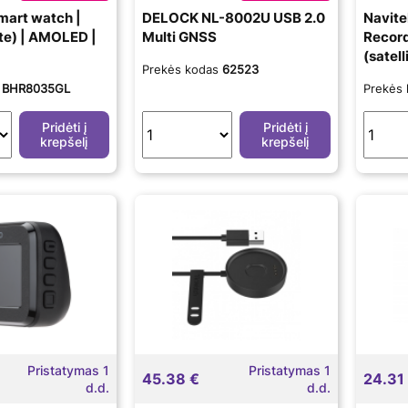
mart watch |
DELOCK NL-8002U USB 2.0
Navite
ite) | AMOLED |
Multi GNSS
Record
(satell
Prekės kodas
62523
Maps 
s
BHR8035GL
Prekės
Pridėti į
Pridėti į
krepšelį
krepšelį
Pristatymas 1
Pristatymas 1
45.38 €
24.31
d.d.
d.d.