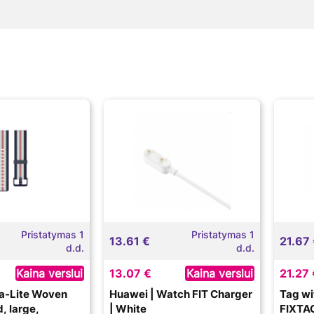
Pristatymas 1
Pristatymas 1
13.61 €
21.67
d.d.
d.d.
Kaina verslui
13.07 €
Kaina verslui
21.27 
rsa-Lite Woven
Huawei | Watch FIT Charger
Tag wi
, large,
| White
FIXTAG