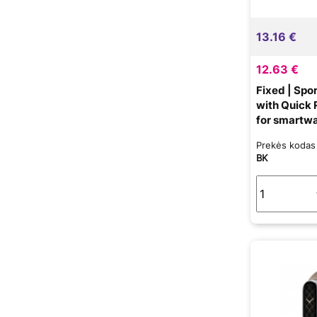
13.16 €
12.63 €
Fixed | Spor
with Quick
for smartwa
mm | Black |
Prekės koda
BK