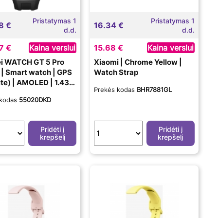
Pristatymas 1
Pristatymas 1
8 €
16.34 €
d.d.
d.d.
7 €
Kaina verslui
15.68 €
Kaina verslui
i WATCH GT 5 Pro
Xiaomi | Chrome Yellow |
 Smart watch | GPS
Watch Strap
lite) | AMOLED | 1.43
Prekės kodas
BHR7881GL
 | Black
 kodas
55020DKD
Pridėti į
Pridėti į
krepšelį
krepšelį