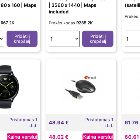
| 80 x 160 | Maps
| 2560 x 1440 | Maps
(satell
included
Prekės
s
R67 2K
Prekės kodas
R285 2K
Pridėti į
Pridėti į
krepšelį
krepšelį
Pristatymas 1
Pristatymas 1
48.94 €
61.76
d.d.
d.d.
Kaina verslui
48.02 €
Kaina verslui
60.61