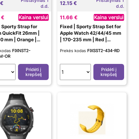
Pristatymas 1
Pristatymas 1
 €
12.15 €
d.d.
d.d.
 €
Kaina verslui
11.66 €
Kaina verslui
| Sporty Strap for
Fixed | Sporty Strap Set for
 QuickFit 26mm |
Apple Watch 42/44/45 mm
0 mm | Orange |
| 170-235 mm | Red |
Silicone
 kodas
FIXNST2-
Prekės kodas
FIXSST2-434-RD
M-OR
Pridėti į
Pridėti į
krepšelį
krepšelį