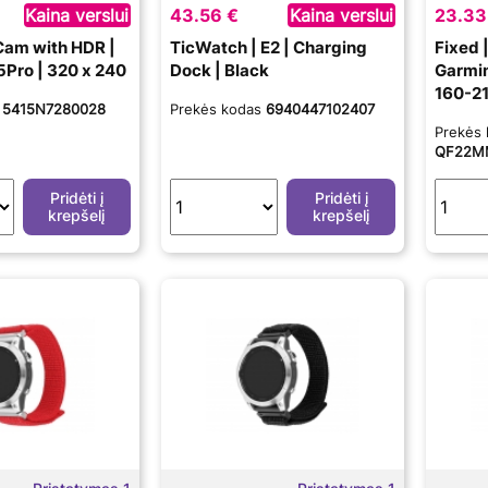
Kaina verslui
43.56 €
Kaina verslui
23.33
Cam with HDR |
TicWatch | E2 | Charging
Fixed 
Pro | 320 x 240
Dock | Black
Garmin
160-21
s
5415N7280028
Prekės kodas
6940447102407
Nylon
Prekės
QF22M
Pridėti į
Pridėti į
krepšelį
krepšelį