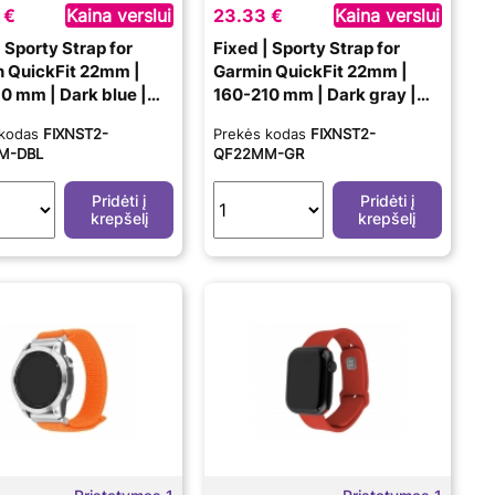
 €
Kaina verslui
23.33 €
Kaina verslui
| Sporty Strap for
Fixed | Sporty Strap for
 QuickFit 22mm |
Garmin QuickFit 22mm |
0 mm | Dark blue |
160-210 mm | Dark gray |
Nylon
 kodas
FIXNST2-
Prekės kodas
FIXNST2-
M-DBL
QF22MM-GR
Pridėti į
Pridėti į
krepšelį
krepšelį