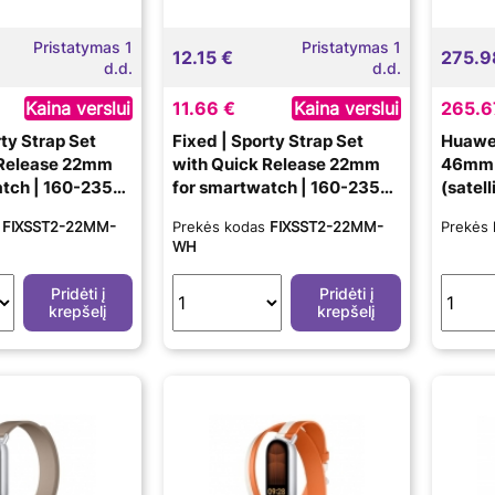
Pristatymas 1
Pristatymas 1
12.15 €
275.9
d.d.
d.d.
Kaina verslui
11.66 €
Kaina verslui
265.6
ty Strap Set
Fixed | Sporty Strap Set
Huawe
 Release 22mm
with Quick Release 22mm
46mm |
tch | 160-235
for smartwatch | 160-235
(satel
 Silicone
mm | White | Silicone
inches
s
FIXSST2-22MM-
Prekės kodas
FIXSST2-22MM-
Prekės
WH
Pridėti į
Pridėti į
krepšelį
krepšelį