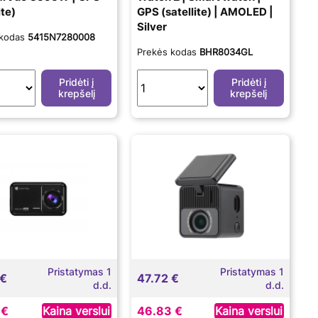
ite)
GPS (satellite) | AMOLED |
Silver
 kodas
5415N7280008
Prekės kodas
BHR8034GL
Pridėti į
Pridėti į
krepšelį
krepšelį
Pristatymas 1
Pristatymas 1
 €
47.72 €
d.d.
d.d.
 €
Kaina verslui
46.83 €
Kaina verslui