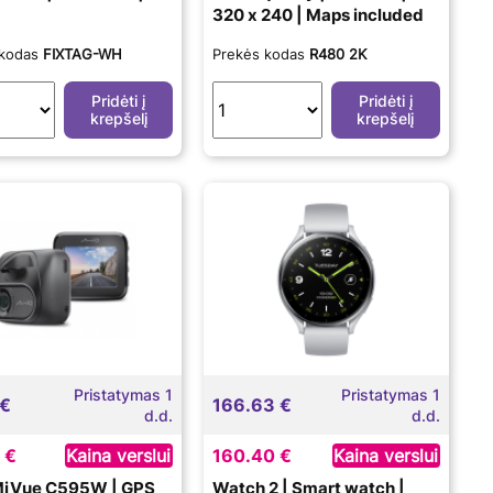
320 х 240 | Maps included
 kodas
FIXTAG-WH
Prekės kodas
R480 2K
Pridėti į
Pridėti į
krepšelį
krepšelį
Pristatymas 1
Pristatymas 1
 €
166.63 €
d.d.
d.d.
 €
Kaina verslui
160.40 €
Kaina verslui
 MiVue C595W | GPS
Watch 2 | Smart watch |