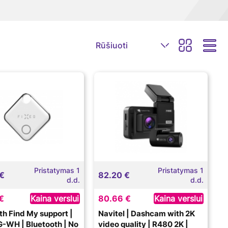
Pristatymas 1
Pristatymas 1
 €
82.20 €
d.d.
d.d.
€
Kaina verslui
80.66 €
Kaina verslui
th Find My support |
Navitel | Dashcam with 2K
-WH | Bluetooth | No
video quality | R480 2K |