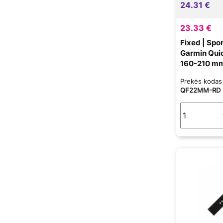
24.31 €
23.33 €
Fixed | Spor
Garmin Qui
160-210 mm 
Prekės koda
QF22MM-RD