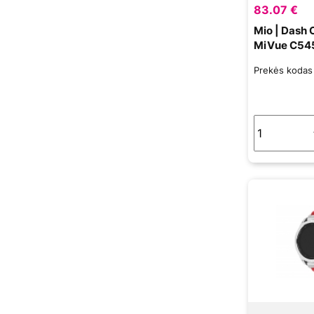
83.07 €
Mio | Dash 
MiVue C545
Prekės koda