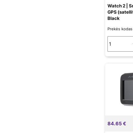
Watch 2 | S
GPS (satell
Black
Prekės koda
84.65 €