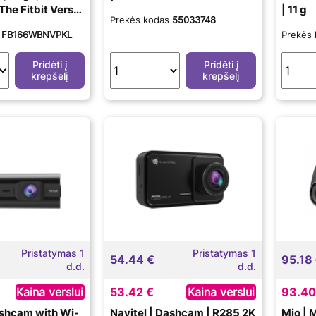
The Fitbit Versa
| 11 g
Prekės kodas
55033748
id band is made
s
FB166WBNVPKL
Prekės
r woven material
fluoroelastomer
Pridėti į
Pridėti į
 the bottom with
krepšelį
krepšelį
m buckle. | The
a woven hybrid
 water
Pristatymas 1
Pristatymas 1
54.44 €
95.18
d.d.
d.d.
Kaina verslui
53.42 €
Kaina verslui
93.40
ashcam with Wi-
Navitel | Dashcam | R285 2K
Mio |