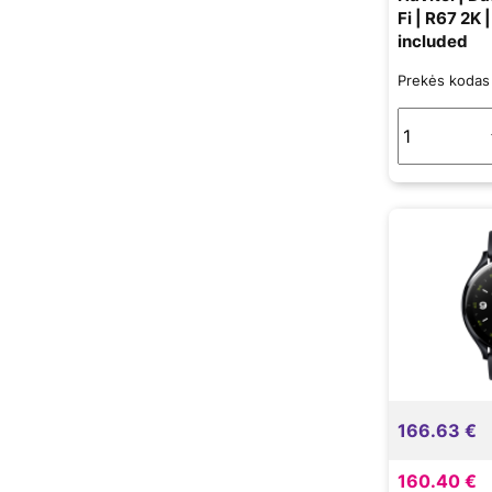
Fi | R67 2K 
Xiaomi
included
Prekės koda
166.63 €
160.40 €