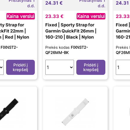
Pristatymas 1
Pristatymas 1
24.31 €
24.31
d.d.
d.d.
Kaina verslui
23.33 €
Kaina verslui
23.33
ty Strap for
Fixed | Sporty Strap for
Fixed 
ckFit 22mm |
Garmin QuickFit 26mm |
Garmin
| Red | Nylon
160-210 | Black | Nylon
160-21
Nylon
s
FIXNST2-
Prekės kodas
FIXNST2-
Prekės
QF26MM-BK
QF26M
Pridėti į
Pridėti į
krepšelį
krepšelį