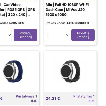
l | Car Video
Mio | Full HD 1080P Wi-Fi
er | R385 GPS | GPS
Dash Cam | MiVue J20 |
ite) | 320 x 240 |
1920 x 1080
included
 kodas
R385 GPS
Prekės kodas
442N75300001
Pridėti į
Pridėti į
krepšelį
krepšelį
Pristatymas 1
Pristatymas 1
 €
24.31 €
d.d.
d.d.