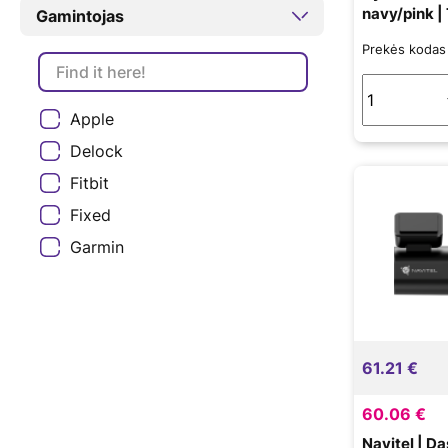
navy/pink | 
Gamintojas
woven hybr
Prekės koda
of polyeste
on top and 
material on
Apple
an aluminiu
Fitbit Vers
Delock
band is not
Fitbit
Fixed
Garmin
Hammer
Huawei
Kitas
61.21 €
Mio
Navitel
60.06 €
TickWatch
Navitel | D