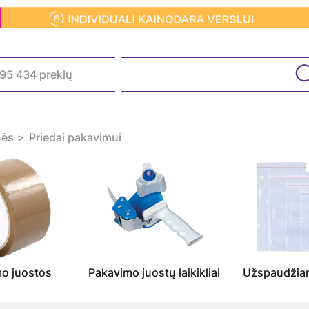
nės
Priedai pakavimui
o juostos
Pakavimo juostų laikikliai
Užspaudžiam