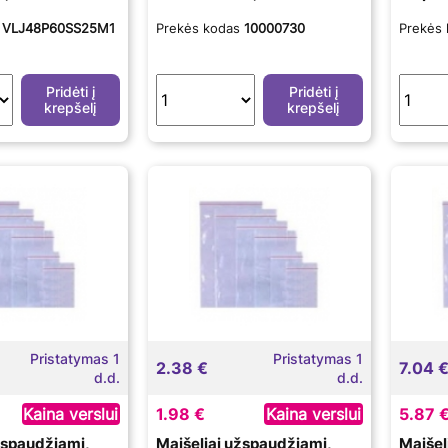
s
VLJ48P60SS25M1
Prekės kodas
10000730
Prekės
Pridėti į
Pridėti į
krepšelį
krepšelį
Pristatymas 1
Pristatymas 1
2.38 €
7.04 
d.d.
d.d.
Kaina verslui
1.98 €
Kaina verslui
5.87 
žspaudžiami,
Maišeliai užspaudžiami,
Maišel