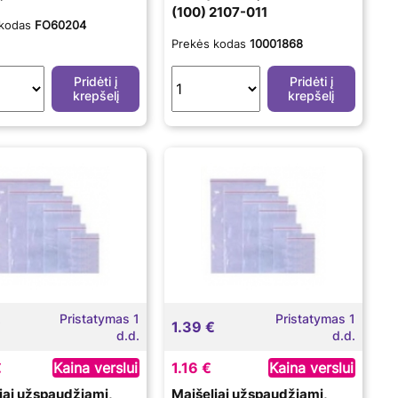
(100) 2107-011
 kodas
FO60204
Prekės kodas
10001868
Pridėti į
Pridėti į
krepšelį
krepšelį
Pristatymas 1
Pristatymas 1
€
1.39 €
d.d.
d.d.
€
Kaina verslui
1.16 €
Kaina verslui
iai užspaudžiami,
Maišeliai užspaudžiami,