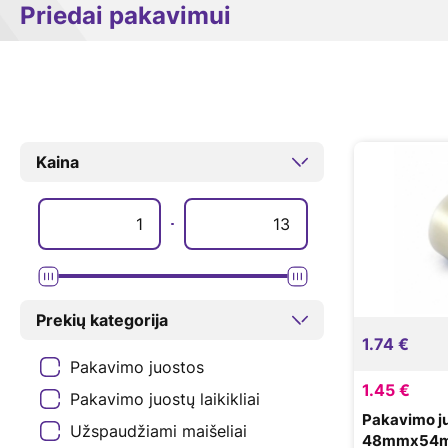
Priedai pakavimui
Kaina
Prekių kategorija
1.74 €
Pakavimo juostos
1.45 €
Pakavimo juostų laikikliai
Pakavimo j
Užspaudžiami maišeliai
48mmx54m,