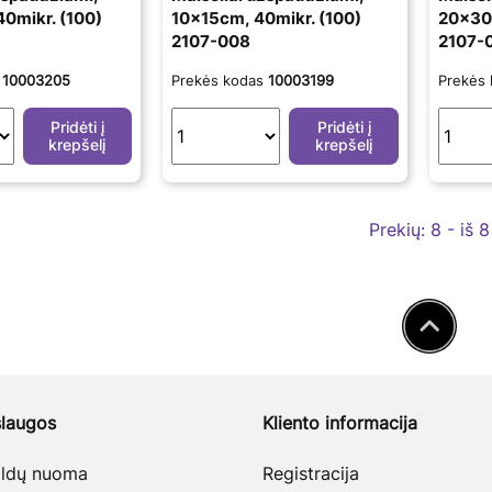
0mikr. (100)
10x15cm, 40mikr. (100)
20x30c
2107-008
2107-
s
10003205
Prekės kodas
10003199
Prekės
Pridėti į
Pridėti į
krepšelį
krepšelį
Prekių:
8 - iš 8
laugos
Kliento informacija
baldų nuoma
Registracija