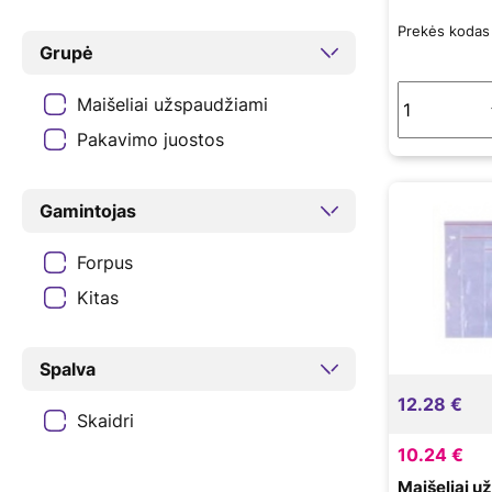
Prekės koda
Grupė
Maišeliai užspaudžiami
Pakavimo juostos
Gamintojas
Forpus
Kitas
Spalva
12.28 €
Skaidri
10.24 €
Maišeliai u