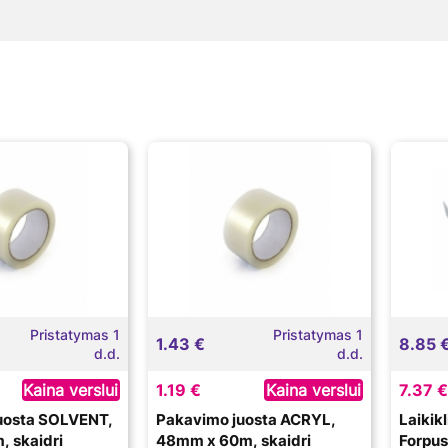
Pristatymas 1
Pristatymas 1
1.43 €
8.85 
d.d.
d.d.
Kaina verslui
1.19 €
Kaina verslui
7.37 €
uosta SOLVENT,
Pakavimo juosta ACRYL,
Laikik
 skaidri
48mm x 60m, skaidri
Forpu