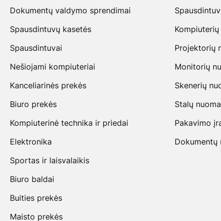
Dokumentų valdymo sprendimai
Spausdintu
Spausdintuvų kasetės
Kompiuterių
Spausdintuvai
Projektorių
Nešiojami kompiuteriai
Monitorių n
Kanceliarinės prekės
Skenerių n
Biuro prekės
Stalų nuoma
Kompiuterinė technika ir priedai
Pakavimo įr
Elektronika
Dokumentų na
Sportas ir laisvalaikis
Biuro baldai
Buities prekės
Maisto prekės