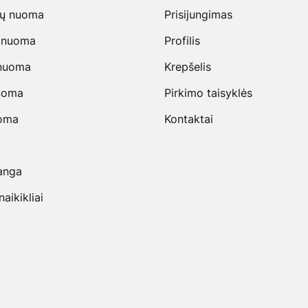
vų nuoma
Prisijungimas
 nuoma
Profilis
 nuoma
Krepšelis
uoma
Pirkimo taisyklės
uoma
Kontaktai
anga
ikikliai