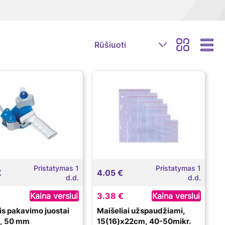
Pristatymas 1
Pristatymas 1
€
4.05 €
d.d.
d.d.
Kaina verslui
3.38 €
Kaina verslui
lis pakavimo juostai
Maišeliai užspaudžiami,
s, 50 mm
15(16)x22cm, 40-50mikr.