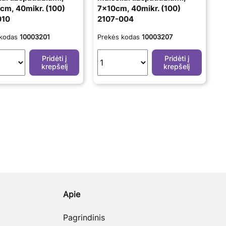
m, 40mikr. (100)
7x10cm, 40mikr. (100)
010
2107-004
 kodas
10003201
Prekės kodas
10003207
Pridėti į
Pridėti į
krepšelį
krepšelį
Apie
Pagrindinis