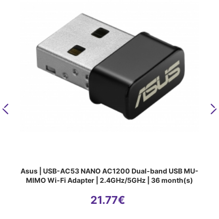
Previous
N
Asus | USB-AC53 NANO AC1200 Dual-band USB MU-
MIMO Wi-Fi Adapter | 2.4GHz/5GHz | 36 month(s)
21.77
€