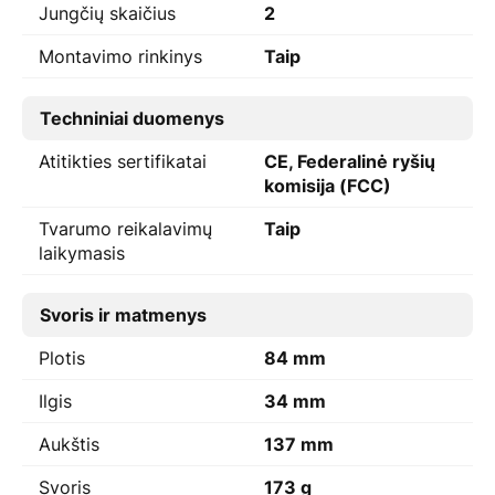
Jungčių skaičius
2
Montavimo rinkinys
Taip
Techniniai duomenys
Atitikties sertifikatai
CE, Federalinė ryšių
komisija (FCC)
Tvarumo reikalavimų
Taip
laikymasis
Svoris ir matmenys
Plotis
84 mm
Ilgis
34 mm
Aukštis
137 mm
Svoris
173 g