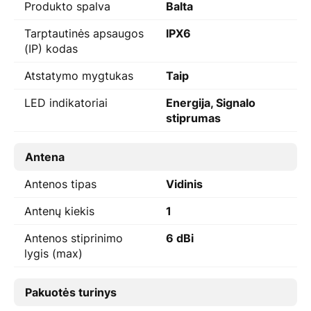
Produkto spalva
Balta
Tarptautinės apsaugos
IPX6
(IP) kodas
Atstatymo mygtukas
Taip
LED indikatoriai
Energija, Signalo
stiprumas
Antena
Antenos tipas
Vidinis
Antenų kiekis
1
Antenos stiprinimo
6 dBi
lygis (max)
Pakuotės turinys