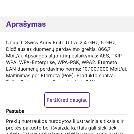
Aprašymas
Ubiquiti Swiss Army Knife Ultra. 2,4 GHz, 5 GHz,
Didžiausias duomenų perdavimo greitis: 866,7
Mbit/ai. Apsaugos algoritmų palaikymas: AES, TKIP,
WPA, WPA-Enterprise, WPA-PSK, WPA2. Eterneto
LAN duomenų perdavimo norma: 10,100,1000 Mbit/ai.
Maitinimas per Eternetą (PoE). Produkto spalva:
Balta. Galios suvartojimas (maks.): 8 W
Peržiūrėti daugiau
Pastaba
Prekių nuotraukos nurodytos iliustraciniais tikslais ir
prekės pakuotė bei išvaizda kartais gali šiek tiek