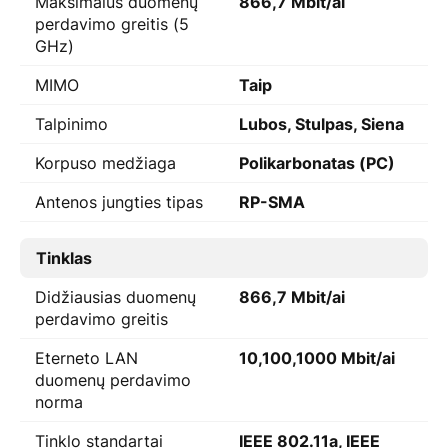
Maksimalus duomenų
866,7 Mbit/ai
perdavimo greitis (5
GHz)
MIMO
Taip
Talpinimo
Lubos, Stulpas, Siena
Korpuso medžiaga
Polikarbonatas (PC)
Antenos jungties tipas
RP-SMA
Tinklas
Didžiausias duomenų
866,7 Mbit/ai
perdavimo greitis
Eterneto LAN
10,100,1000 Mbit/ai
duomenų perdavimo
norma
Tinklo standartai
IEEE 802.11a, IEEE