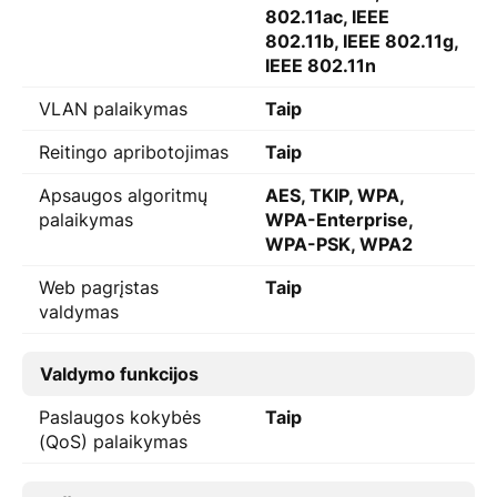
802.11ac, IEEE
802.11b, IEEE 802.11g,
IEEE 802.11n
VLAN palaikymas
Taip
Reitingo apribotojimas
Taip
Apsaugos algoritmų
AES, TKIP, WPA,
palaikymas
WPA-Enterprise,
WPA-PSK, WPA2
Web pagrįstas
Taip
valdymas
Valdymo funkcijos
Paslaugos kokybės
Taip
(QoS) palaikymas