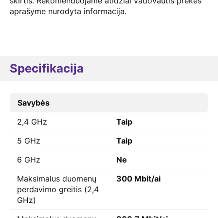
skirtis. Rekomenduojame atidžiai vadovautis prekės
aprašyme nurodyta informacija.
Specifikacija
Savybės
2,4 GHz
Taip
5 GHz
Taip
6 GHz
Ne
Maksimalus duomenų
300 Mbit/ai
perdavimo greitis (2,4
GHz)