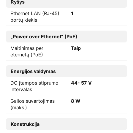
Ryšys
Ethernet LAN (RJ-45)
1
portų kiekis
„Power over Ethernet“ (PoE)
Maitinimas per
Taip
eternetą (PoE)
Energijos valdymas
DC įtampos stiprumo
44- 57 V
intervalas
Galios suvartojimas
8 W
(maks.)
Konstrukcija