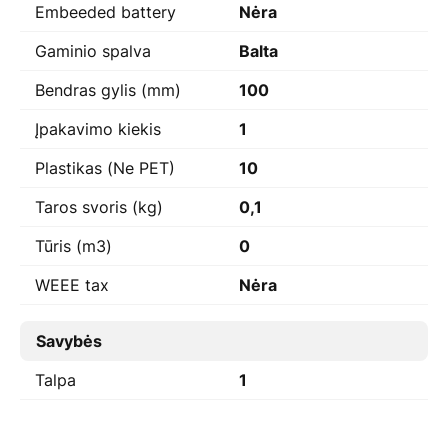
Embeeded battery
Nėra
Gaminio spalva
Balta
Bendras gylis (mm)
100
Įpakavimo kiekis
1
Plastikas (Ne PET)
10
Taros svoris (kg)
0,1
Tūris (m3)
0
WEEE tax
Nėra
Savybės
Talpa
1