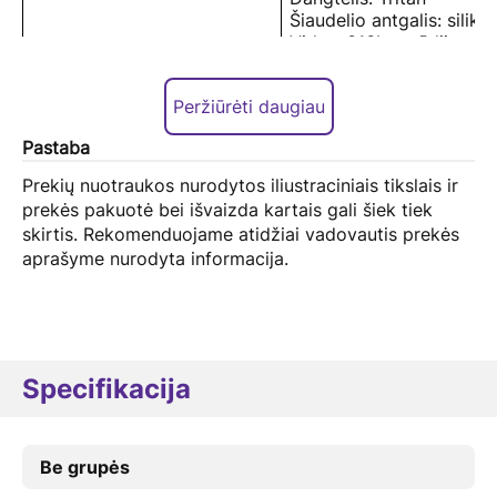
Šiaudelio antgalis: siliko
Vidus: 316L nerūdijantis 
Šilumos išlaikymo savybės
Virš 55 °C (6 val.)
Šaldymo savybės
Žemiau 10 °C (6 val.)
Peržiūrėti daugiau
Prekės matmenys
97 x 132 x 240 mm
Modelis
XMXGB01PL
Pastaba
Prekės grynasis svoris
Maždaug 480 g
Prekės spalva:
Balta
Prekių nuotraukos nurodytos iliustraciniais tikslais ir
Pakuotės turinys
Puodelis – 1 vnt.
prekės pakuotė bei išvaizda kartais gali šiek tiek
Šiaudelis – 1 vnt.
skirtis. Rekomenduojame atidžiai vadovautis prekės
Silikoninis šiaudelis – 1 v
aprašyme nurodyta informacija.
Naudojimo instrukcija – 1
Specifikacija
Be grupės