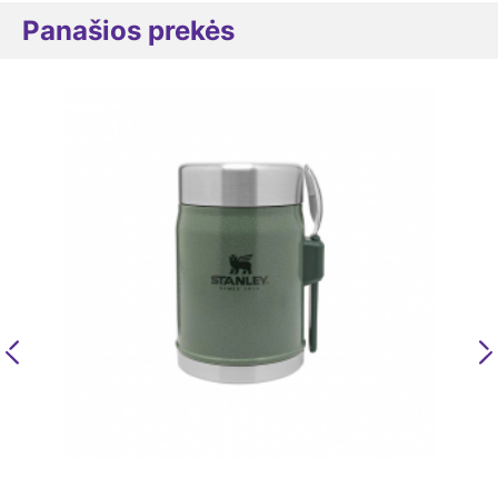
Panašios prekės
Previous
N