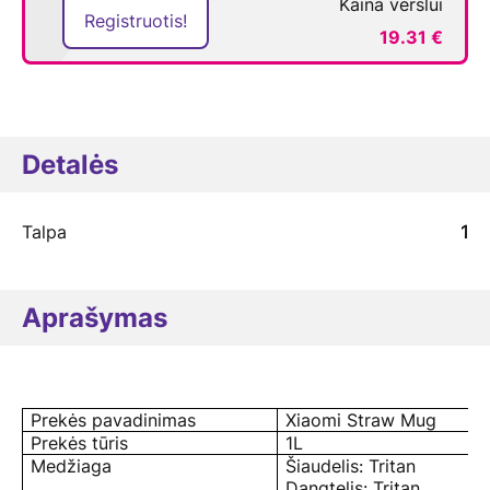
Kaina verslui
Registruotis!
19.31 €
Detalės
Talpa
1
Aprašymas
Prekės pavadinimas
Xiaomi Straw Mug
Prekės tūris
1L
Medžiaga
Šiaudelis: Tritan
Dangtelis: Tritan