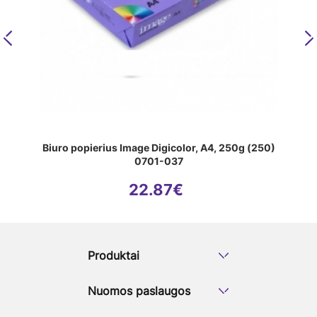
6. Dvipusis spausdinimas ir kopijavimas
Popieriaus nepermatomumas ir nenutrūkstamas
Previous
N
dvipusis eksploatavimas bet kuria technika;
7. Ilgesnis archyvavimo laikas
Šiuolaikiškos technologijos ir žaliavos šiam popieriui
suteikia prailgintą archyvavimo laiką.
Biuro popierius Image Digicolor, A4, 250g (250)
0701-037
22.87
€
Produktai
Nuomos paslaugos