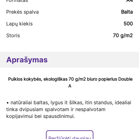
Formatas
A4
Prekės spalva
Balta
Lapų kiekis
500
Storis
70 g/m2
Aprašymas
Puikios kokybės, ekologiškas 70 g/m2 biuro popierius Double
A
• natūraliai baltas, lygus it šilkas, itin standus, idealiai
tinka dvipusiam spalvotam ir nespalvotam
kopijavimui bei spausdinimui.
Jūsų biuro komunikacijai suteiks išskirtinumo!
• glotnus popieriaus paviršius lėtina biuro technikos
Peržiūrėti daugiau