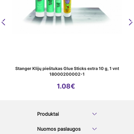
Previous
N
Stanger Klijų pieštukas Glue Sticks extra 10 g, 1 vnt
18000200002-1
1.08
€
Produktai
Nuomos paslaugos