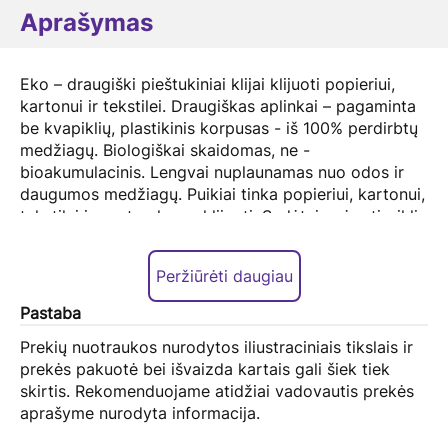
Aprašymas
Eko – draugiški pieštukiniai klijai klijuoti popieriui,
kartonui ir tekstilei. Draugiškas aplinkai – pagaminta
be kvapiklių, plastikinis korpusas - iš 100% perdirbtų
medžiagų. Biologiškai skaidomas, ne -
bioakumulacinis. Lengvai nuplaunamas nuo odos ir
daugumos medžiagų. Puikiai tinka popieriui, kartonui,
tekstilei ir nuotraukoms klijuoti. Sudėtyje nėra tirpiklių
ir rūgščių. Malonaus kvapo. Džiuvimo trukmė – 1
minutė. Tinkamas naudoti vaikams.
Peržiūrėti daugiau
Pastaba
Prekių nuotraukos nurodytos iliustraciniais tikslais ir
prekės pakuotė bei išvaizda kartais gali šiek tiek
skirtis. Rekomenduojame atidžiai vadovautis prekės
aprašyme nurodyta informacija.