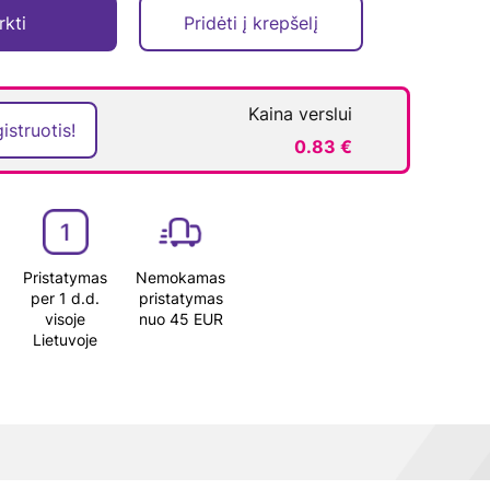
rkti
Pridėti į krepšelį
Kaina verslui
istruotis!
0.83 €
Pristatymas
Nemokamas
per 1 d.d.
pristatymas
visoje
nuo 45 EUR
Lietuvoje