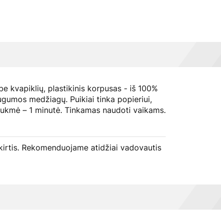
 be kvapiklių, plastikinis korpusas - iš 100%
gumos medžiagų. Puikiai tinka popieriui,
 trukmė – 1 minutė. Tinkamas naudoti vaikams.
k skirtis. Rekomenduojame atidžiai vadovautis