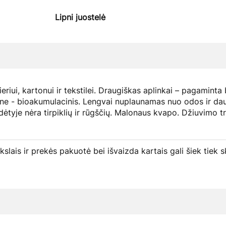
Lipni juostelė
pieriui, kartonui ir tekstilei. Draugiškas aplinkai – pagaminta
ne - bioakumulacinis. Lengvai nuplaunamas nuo odos ir dau
Sudėtyje nėra tirpiklių ir rūgščių. Malonaus kvapo. Džiuvimo
ikslais ir prekės pakuotė bei išvaizda kartais gali šiek tie