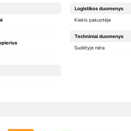
Logistikos duomenys
lė
Kiekis pakuotėje
Techniniai duomenys
opierius
Sudėtyje nėra