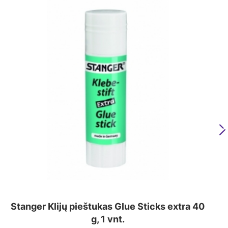
N
Stanger Klijų pieštukas Glue Sticks extra 40
g, 1 vnt.