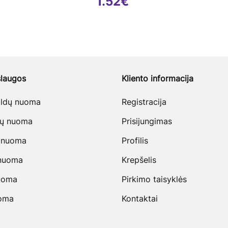
1.52
€
laugos
Kliento informacija
baldų nuoma
Registracija
vų nuoma
Prisijungimas
 nuoma
Profilis
 nuoma
Krepšelis
uoma
Pirkimo taisyklės
uoma
Kontaktai