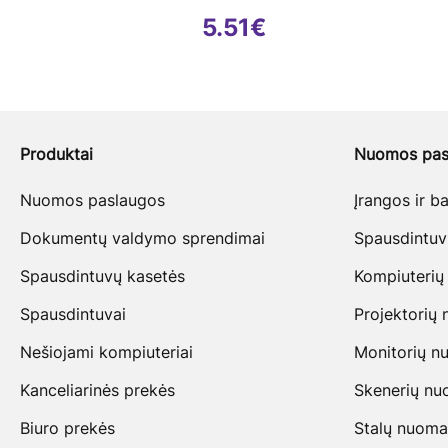
5.51
€
Produktai
Nuomos pas
Nuomos paslaugos
Įrangos ir 
Dokumentų valdymo sprendimai
Spausdintu
Spausdintuvų kasetės
Kompiuterių
Spausdintuvai
Projektorių
Nešiojami kompiuteriai
Monitorių n
Kanceliarinės prekės
Skenerių n
Biuro prekės
Stalų nuoma