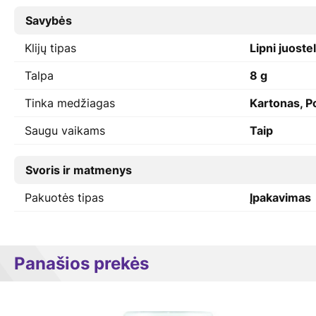
Savybės
Klijų tipas
Lipni juoste
Talpa
8 g
Tinka medžiagas
Kartonas, P
Saugu vaikams
Taip
Svoris ir matmenys
Pakuotės tipas
Įpakavimas
Panašios prekės