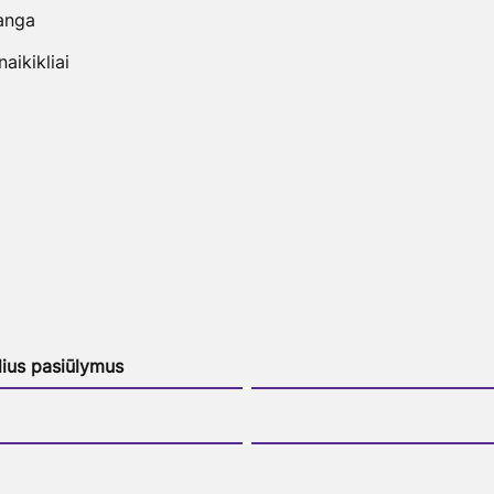
anga
ikikliai
lius pasiūlymus