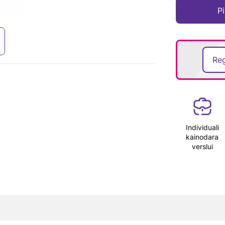
Pi
Reg
Individuali
kainodara
verslui