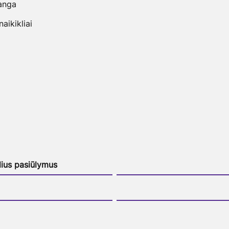
anga
ikikliai
lius pasiūlymus