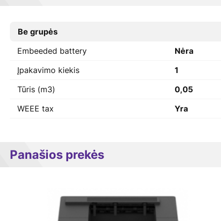
Be grupės
Embeeded battery
Nėra
Įpakavimo kiekis
1
Tūris (m3)
0,05
WEEE tax
Yra
Panašios prekės