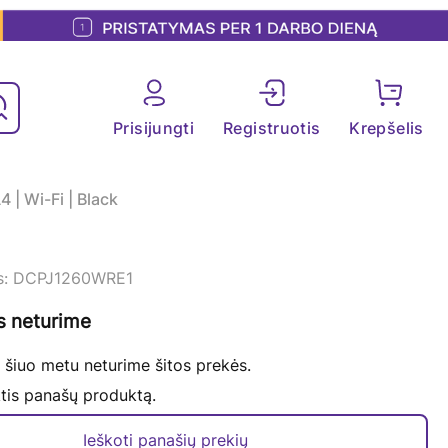
Prisijungti
Registruotis
Krepšelis
4 | Wi-Fi | Black
s: DCPJ1260WRE1
s neturime
 šiuo metu neturime šitos prekės.
tis panašų produktą.
Ieškoti panašių prekių