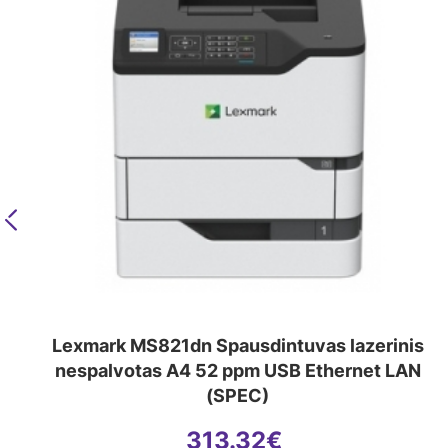
Previous
Lexmark MS821dn Spausdintuvas lazerinis
nespalvotas A4 52 ppm USB Ethernet LAN
(SPEC)
313.32
€