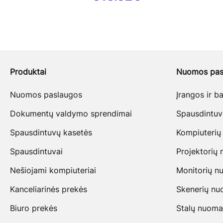
Produktai
Nuomos pas
Nuomos paslaugos
Įrangos ir 
Dokumentų valdymo sprendimai
Spausdintu
Spausdintuvų kasetės
Kompiuterių
Spausdintuvai
Projektorių
Nešiojami kompiuteriai
Monitorių n
Kanceliarinės prekės
Skenerių n
Biuro prekės
Stalų nuoma