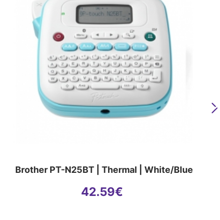
N
Brother PT-N25BT | Thermal | White/Blue
42.59
€