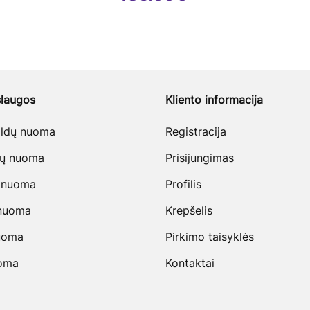
laugos
Kliento informacija
baldų nuoma
Registracija
vų nuoma
Prisijungimas
 nuoma
Profilis
 nuoma
Krepšelis
uoma
Pirkimo taisyklės
uoma
Kontaktai