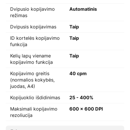
Dvipusio kopijavimo
Automatinis
režimas
Dvipusis kopijavimas
Taip
ID kortelės kopijavimo
Taip
funkcija
Kelių lapų viename
Taip
kopijavimo funkcija
Kopijavimo greitis
40 cpm
(normalios kokybės,
juodas, A4)
Kopijuoklio išdidinimas
25 - 400%
Maksimali kopijavimo
600 x 600 DPI
rezoliucija