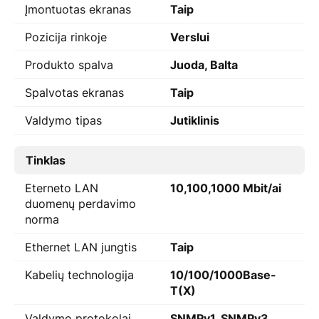
Įmontuotas ekranas
Taip
Pozicija rinkoje
Verslui
Produkto spalva
Juoda, Balta
Spalvotas ekranas
Taip
Valdymo tipas
Jutiklinis
Tinklas
Eterneto LAN
10,100,1000 Mbit/ai
duomenų perdavimo
norma
Ethernet LAN jungtis
Taip
Kabelių technologija
10/100/1000Base-
T(X)
Valdymo protokolai
SNMPv1, SNMPv3