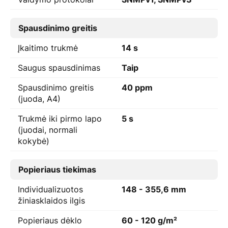
Spausdinimo greitis
Įkaitimo trukmė
14 s
Saugus spausdinimas
Taip
Spausdinimo greitis
40 ppm
(juoda, A4)
Trukmė iki pirmo lapo
5 s
(juodai, normali
kokybė)
Popieriaus tiekimas
Individualizuotos
148 - 355,6 mm
žiniasklaidos ilgis
Popieriaus dėklo
60 - 120 g/m²