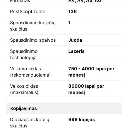
Formatas
A4, A4, A5, A6
PostScript fontai
136
Spausdinimo kasečių
1
skaičius
Spausdinimo spalvos
Juoda
Spausdinimo
Lazeris
technologija
Veikimo ciklas
750 - 4000 lapai per
(rekomenduojama)
mėnesį
Veikos ciklas
80000 lapai per
(maksimalus)
mėnesį
Kopijavimas
Didžiausias kopijų
999 kopijos
skaičius