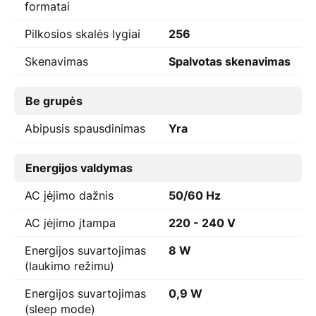
formatai
Pilkosios skalės lygiai
256
Skenavimas
Spalvotas skenavimas
Be grupės
Abipusis spausdinimas
Yra
Energijos valdymas
AC įėjimo dažnis
50/60 Hz
AC įėjimo įtampa
220 - 240 V
Energijos suvartojimas
8 W
(laukimo režimu)
Energijos suvartojimas
0,9 W
(sleep mode)