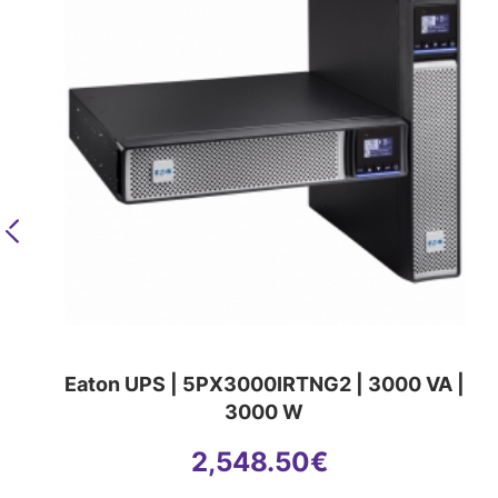
Previous
Eaton UPS | 5PX3000IRTNG2 | 3000 VA |
3000 W
2,548.50
€