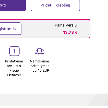
rkti
Pridėti į krepšelį
Kaina verslui
istruotis!
13.78 €
Pristatymas
Nemokamas
per 1 d.d.
pristatymas
visoje
nuo 45 EUR
Lietuvoje