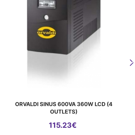
N
ORVALDI SINUS 600VA 360W LCD (4
OUTLETS)
115.23
€