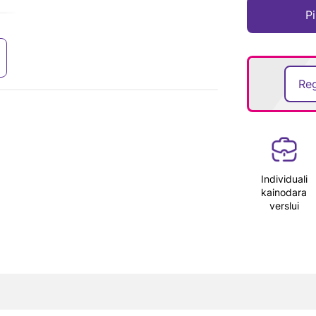
Pi
Reg
Individuali
kainodara
verslui