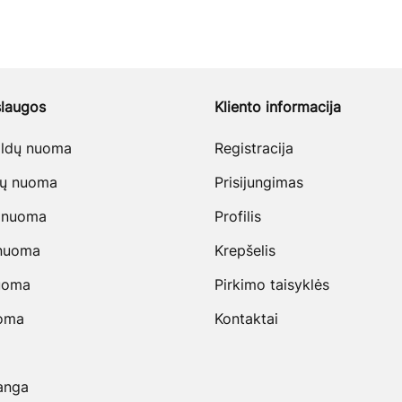
laugos
Kliento informacija
baldų nuoma
Registracija
vų nuoma
Prisijungimas
 nuoma
Profilis
 nuoma
Krepšelis
uoma
Pirkimo taisyklės
uoma
Kontaktai
anga