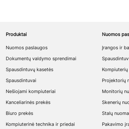
Produktai
Nuomos pas
Nuomos paslaugos
Įrangos ir 
Dokumentų valdymo sprendimai
Spausdintu
Spausdintuvų kasetės
Kompiuterių
Spausdintuvai
Projektorių
Nešiojami kompiuteriai
Monitorių n
Kanceliarinės prekės
Skenerių n
Biuro prekės
Stalų nuoma
Kompiuterinė technika ir priedai
Pakavimo įr