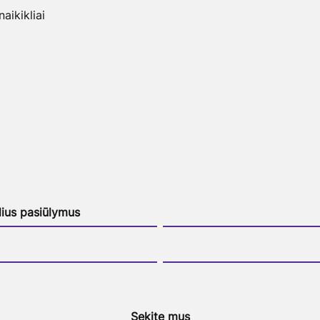
ikikliai
lius pasiūlymus
Sekite mus