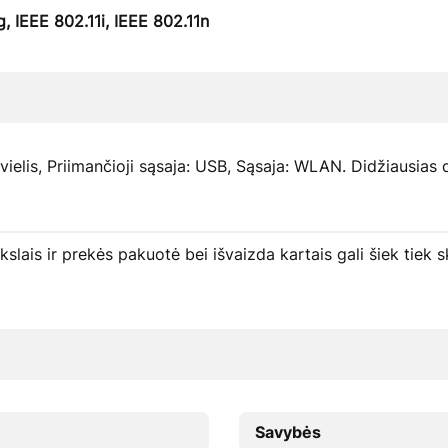
, IEEE 802.11i, IEEE 802.11n
ielis, Priimančioji sąsaja: USB, Sąsaja: WLAN. Didžiausias
ikslais ir prekės pakuotė bei išvaizda kartais gali šiek tie
Savybės