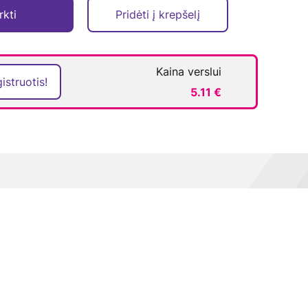
rkti
Pridėti į krepšelį
Kaina verslui
istruotis!
5.11 €