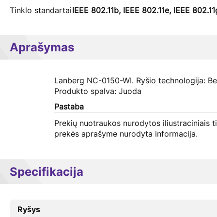
Tinklo standartai
IEEE 802.11b, IEEE 802.11e, IEEE 802.11g
Aprašymas
Lanberg NC-0150-WI. Ryšio technologija: Bev
Produkto spalva: Juoda
Pastaba
Prekių nuotraukos nurodytos iliustraciniais t
prekės aprašyme nurodyta informacija.
Specifikacija
Ryšys