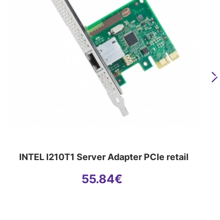
N
INTEL I210T1 Server Adapter PCIe retail
55.84
€