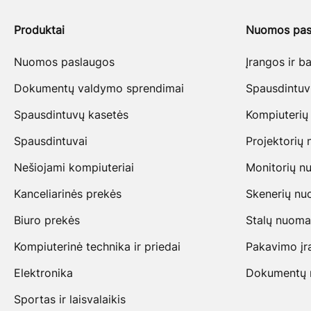
Produktai
Nuomos pas
Nuomos paslaugos
Įrangos ir 
Dokumentų valdymo sprendimai
Spausdintu
Spausdintuvų kasetės
Kompiuterių
Spausdintuvai
Projektorių
Nešiojami kompiuteriai
Monitorių n
Kanceliarinės prekės
Skenerių n
Biuro prekės
Stalų nuoma
Kompiuterinė technika ir priedai
Pakavimo įr
Elektronika
Dokumentų na
Sportas ir laisvalaikis