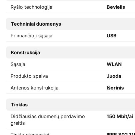
Ryšio technologija
Bevielis
Techniniai duomenys
Priimančioji sąsaja
USB
Konstrukcija
Sąsaja
WLAN
Produkto spalva
Juoda
Antenos konstrukcija
Išorinis
Tinklas
Didžiausias duomenų perdavimo
150 Mbit/ai
greitis
Tinklo standartai
IEEE 802.11b