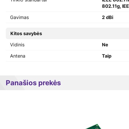
802.11g, IEE
Gavimas
2 dBi
Kitos savybės
Vidinis
Ne
Antena
Taip
Panašios prekės