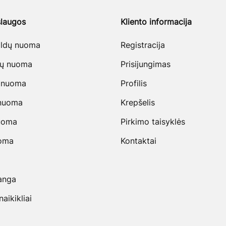
laugos
Kliento informacija
baldų nuoma
Registracija
vų nuoma
Prisijungimas
 nuoma
Profilis
 nuoma
Krepšelis
uoma
Pirkimo taisyklės
uoma
Kontaktai
anga
ikikliai