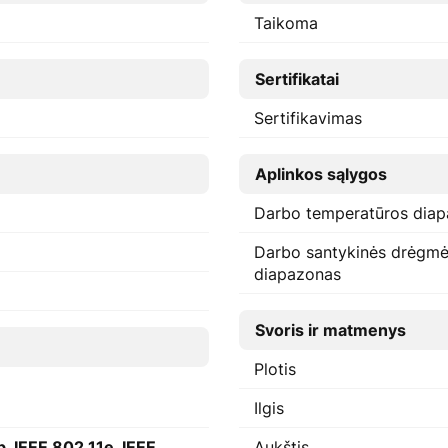
Taikoma
Sertifikatai
Sertifikavimas
Aplinkos sąlygos
Darbo temperatūros diap
Darbo santykinės drėgm
diapazonas
Svoris ir matmenys
Plotis
Ilgis
, IEEE 802.11e, IEEE
Aukštis