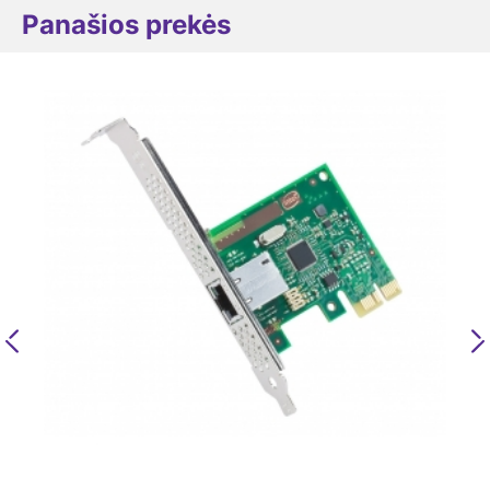
Panašios prekės
Previous
N