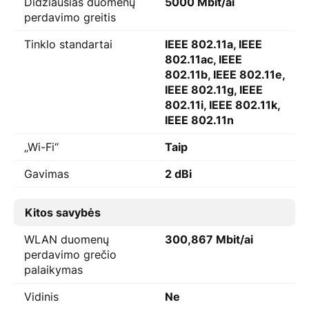
Didžiausias duomenų
5000 Mbit/ai
perdavimo greitis
Tinklo standartai
IEEE 802.11a, IEEE
802.11ac, IEEE
802.11b, IEEE 802.11e,
IEEE 802.11g, IEEE
802.11i, IEEE 802.11k,
IEEE 802.11n
„Wi-Fi“
Taip
Gavimas
2 dBi
Kitos savybės
WLAN duomenų
300,867 Mbit/ai
perdavimo grečio
palaikymas
Vidinis
Ne