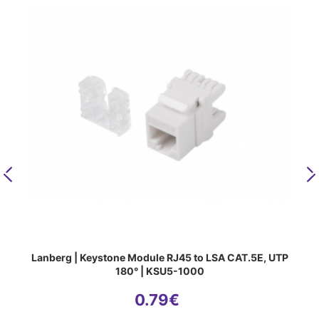
Previous
N
Lanberg | Keystone Module RJ45 to LSA CAT.5E, UTP
180° | KSU5-1000
0.79
€