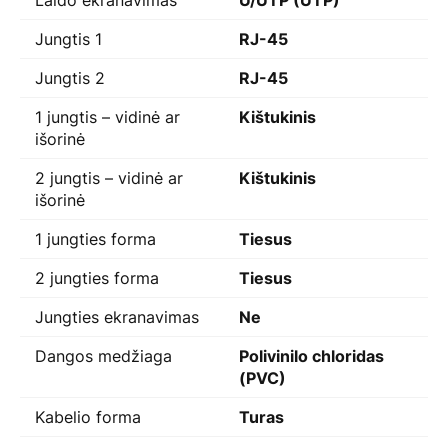
Laido ekranavimas
U/UTP (UTP)
Jungtis 1
RJ-45
Jungtis 2
RJ-45
1 jungtis – vidinė ar
Kištukinis
išorinė
2 jungtis – vidinė ar
Kištukinis
išorinė
1 jungties forma
Tiesus
2 jungties forma
Tiesus
Jungties ekranavimas
Ne
Dangos medžiaga
Polivinilo chloridas
(PVC)
Kabelio forma
Turas