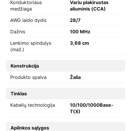
Konduktoriaus
Variu plakiruotas
medžiaga
aliuminis (CCA)
AWG laido dydis
28/7
Dažnis
100 MHz
Lenkimo spindulys
3,68 cm
(maž.)
Konstrukcija
Produkto spalva
Žalia
Tinklas
Kabelių technologija
10/100/1000Base-
T(X)
Aplinkos sąlygos