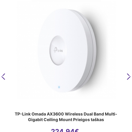
Previous
N
TP-Link Omada AX3600 Wireless Dual Band Multi-
Gigabit Ceiling Mount Prieigos taškas
224.94
€