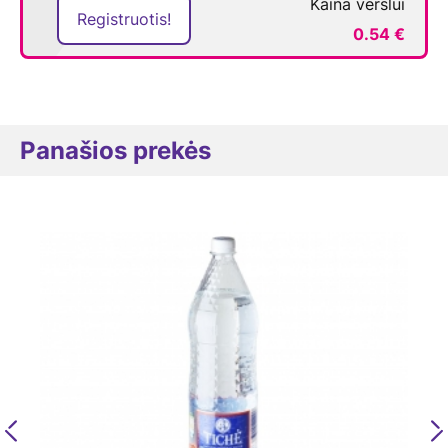
Kaina verslui
Registruotis!
0.54 €
Panašios prekės
Previous
N