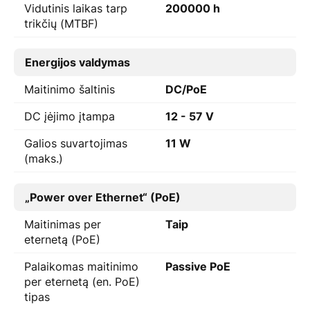
Vidutinis laikas tarp
200000 h
trikčių (MTBF)
Energijos valdymas
Maitinimo šaltinis
DC/PoE
DC įėjimo įtampa
12 - 57 V
Galios suvartojimas
11 W
(maks.)
„Power over Ethernet“ (PoE)
Maitinimas per
Taip
eternetą (PoE)
Palaikomas maitinimo
Passive PoE
per eternetą (en. PoE)
tipas