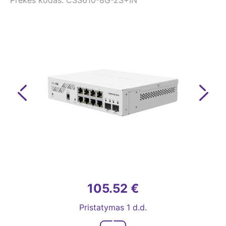
Prekės kodas: CSS610-8G-2S+IN
Previous
Next
105.52 €
Pristatymas 1 d.d.